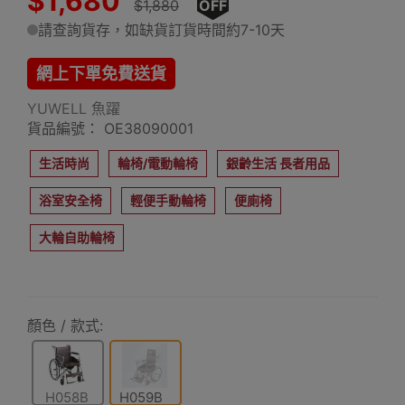
$1,680
$1,880
OFF
請查詢貨存，如缺貨訂貨時間約7-10天
網上下單免費送貨
YUWELL 魚躍
貨品編號： OE38090001
生活時尚
輪椅/電動輪椅
銀齡生活 長者用品
浴室安全椅
輕便手動輪椅
便廁椅
大輪自助輪椅
顏色 / 款式:
H058B
H059B