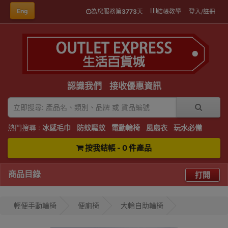
Eng
為您服務第
3773
天
結帳教學
登入/註冊
認識我們
接收優惠資訊
熱門搜尋 :
冰感毛巾
防蚊驅蚊
電動輪椅
風扇衣
玩水必備
按我結帳 - 0 件產品
商品目錄
打開
輕便手動輪椅
便廁椅
大輪自助輪椅