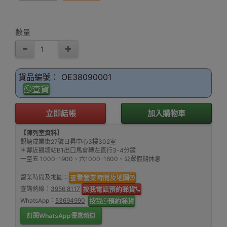
數量
貨品編號： OE38090001
查貨
立即結帳
加入購物車
【陳列室資料】
觀塘成業街27號日昇中心3樓302室
＊鄰近觀塘站B1出口馬會轉左直行3-4分鐘
一至五 1000-1900、六1000-1600、公眾假期休息
營業時間及地圖：
查看營業時間及地圖
查詢熱線：
3956 8117
按我電話預約睇貨
WhatsApp：
53694990
按我
預約睇貨
訂閱WhatsApp優惠頻道