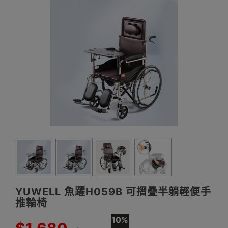
YUWELL 魚躍H059B 可摺疊半躺輕便手
推輪椅
10%