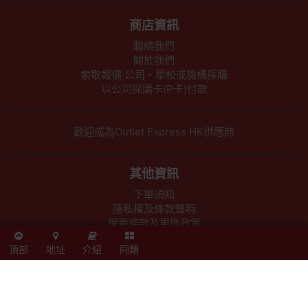
商店資訊
聯絡我們
關於我們
索取報價 公司、學校或機構採購
以公司採購卡(P卡)付款
歡迎成為Outlet Express HK供應商
其他資訊
下單須知
隱私權及條款聲明
保養條款及更換政策
除舊服務條款及細則
頂部
地址
介紹
同類
條款及細則
網站地圖