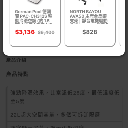
German Pool 德國
NORTH BAYOU
S
寶 PAC-CH312S 移
AVA50 主席台反顯
遙
動冷暖空調 (約 1.5
支架 | 靜音電機驅動
件
匹) | 冷風 | 暖風 | 送
系統 | 0°-90°任意角
風 | 抽濕 | 定頻冷暖
度懸停
$3,136
$828
$6,400
移動式冷氣機 | 香港
行貨 三年保養
產品介紹
產品特點
強勁降溫效果，比室溫低28度，最低溫度低
至5度
22L超大空間容量，多個可拆卸隔層