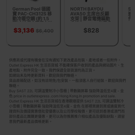
German Pool 德國
NORTH BAYOU
SR
寶 PAC-CH312S 移
AVA50 主席台反顯
遙
動冷暖空調 (約 1.5
支架 | 靜音電機驅動
件 
匹) | 冷風 | 暖風 | 送
系統 | 0°-90°任意角
風 | 抽濕 | 定頻冷暖
度懸停
$3,136
$828
$6,400
移動式冷氣機 | 香港
行貨 三年保養
供應商或代理有機會在沒有通知下更改產品包裝、產地或者一些附件，
Outlet Express HK 生活百貨城 不能確保客戶收到的產品與網站圖片、生
產地點、附件完全一致。我們保證全部貨源均為正貨。
如網站未及時更新資料，歡迎與我們聯絡。
貨品原箱配送，如沒有註明免/包安裝，一般須客人自行組裝，歡迎與我們
聯絡。
Buy SAST 22L 可調溫雙制冷小雪櫃 | 帶數顯屏幕 強勁降溫低至4度 - 金
色 price in outletexpress .com Hong Kong.In promotion and sale.
Outlet Express HK 生活百貨城在香港觀塘提供 SAST 22L 可調溫雙制冷
小雪櫃 | 帶數顯屏幕 強勁降溫低至4度 - 金色 在那裡買邊到買或邊度買代
理資料及價錢實惠借批發優惠以及公司學校報價，更可送到香港或澳門而
部份產品比團購更優惠，更可以為你推薦推介相似產品及優點缺點，請留
意我們最新產品價格更新。