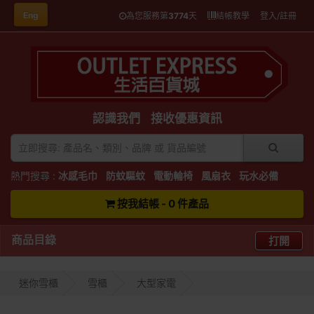
Eng
為您服務第
3774
天
結帳教學
登入/註冊
認識我們
接收優惠資訊
熱門搜尋 :
冰感毛巾
防蚊驅蚊
電動輪椅
風扇衣
玩水必備
按我結帳 - 0 件產品
商品目錄
打開
迷你雪櫃
雪櫃
大型家電