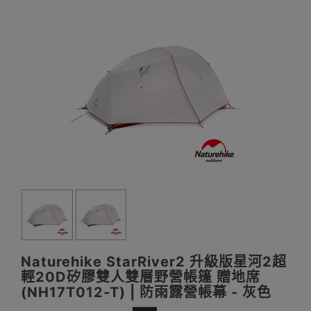
Naturehike StarRiver2 升級版星河2超
輕20D矽膠雙人雙層野營帳篷 贈地席
(NH17T012-T) | 防雨露營帳幕 - 灰色