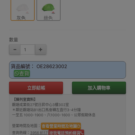
灰色
綠色
數量
貨品編號： OE28623002
查貨
立即結帳
加入購物車
【陳列室資料】
觀塘成業街27號日昇中心3樓302室
＊鄰近觀塘站B1出口馬會轉左直行3-4分鐘
一至五 1000-1900、六1000-1600、公眾假期休息
營業時間及地圖：
查看營業時間及地圖
查詢熱線：
3956 8117
按我電話預約睇貨