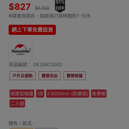
51%
$827
$1,700
OFF
請查詢貨存，如缺貨訂貨時間約7-10天
網上下單免費送貨
貨品編號： OE28623002
戶外及運動
露營用品
露營帳篷
搭建型帳篷
1房
≥3000mm (防暴雨)
魚脊帳
二人營
顏色 / 款式: