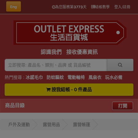
Eng
為您服務第
3773
天
結帳教學
登入/註冊
認識我們
接收優惠資訊
熱門搜尋 :
冰感毛巾
防蚊驅蚊
電動輪椅
風扇衣
玩水必備
按我結帳 - 0 件產品
商品目錄
打開
戶外及運動
露營用品
露營帳篷