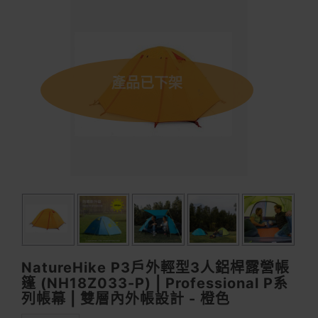
產品已下架
NatureHike P3戶外輕型3人鋁桿露營帳
篷 (NH18Z033-P) | Professional P系
列帳幕 | 雙層內外帳設計 - 橙色