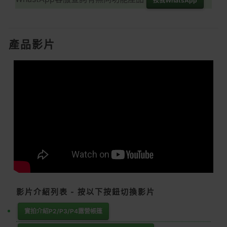
按我WhatsApp
產品影片
影片介紹列表 - 按以下按鈕切換影片
實拍介紹P2/P3/P4露營帳篷