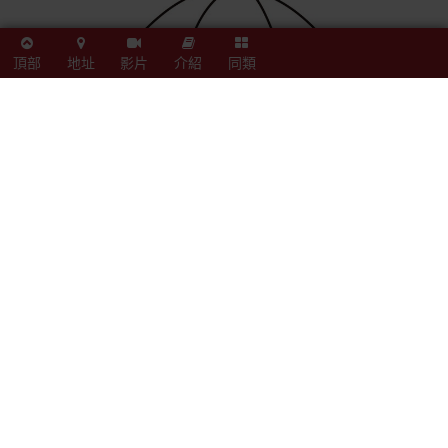
頂部
地址
影片
介紹
同類