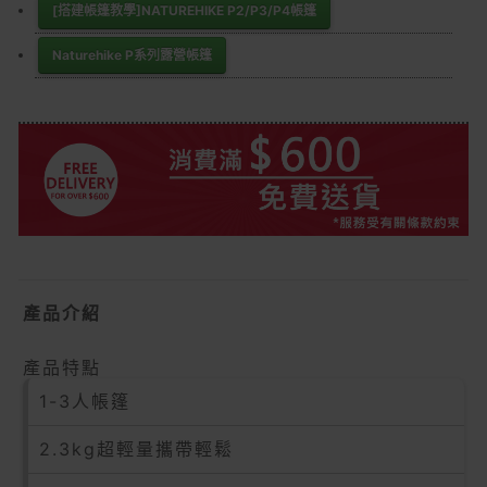
[搭建帳篷教學]NATUREHIKE P2/P3/P4帳篷
Naturehike P系列露營帳篷
產品介紹
產品特點
1-3人帳篷
2.3kg超輕量攜帶輕鬆