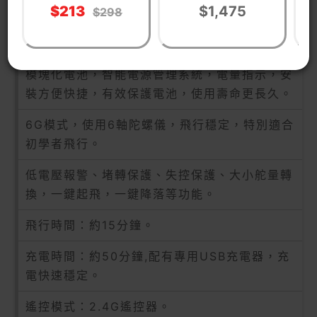
漿無副翼像真版直升
$213
$1,475
$298
機 | 軍事航模玩具
1080P廣角高清攝像頭，超長續航時間，耐撞
擊。
模塊化電池，智能電源管理系統，電量指示，安
裝方便快捷，有效保護電池，使用壽命更長久。
6G模式，使用6軸陀螺儀，飛行穩定，特別適合
初學者飛行。
低電壓報警、堵轉保護、失控保護、大小舵量轉
換，一鍵起飛，一鍵降落等功能。
飛行時間：約15分鐘。
充電時間：約50分鐘,配有專用USB充電器，充
電快速穩定。
遙控模式：2.4G遙控器。