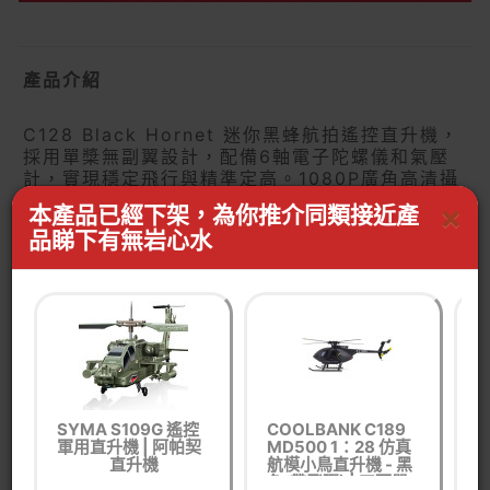
產品介紹
C128 Black Hornet 迷你黑蜂航拍遙控直升機，
採用單槳無副翼設計，配備6軸電子陀螺儀和氣壓
計，實現穩定飛行與精準定高。1080P廣角高清攝
像頭，畫質清晰，續航時間達15分鐘，耐撞擊性能
×
本產品已經下架，為你推介同類接近產
佳。外形模仿美國軍方偵查無人機，不僅可操控飛
品睇下有無岩心水
行，還可作為擺件展示，操作簡便，享受暢快的飛
行體驗。
產品特點
單槳無副翼設計，6軸電子陀螺儀增穩，並加入氣
SYMA S109G 遙控
COOLBANK C189
R
軍用直升機 | 阿帕契
MD500 1：28 仿真
B
壓計時定高，光流定位，飛行更穩定，更容易操
直升機
航模小鳥直升機 - 黑
縱。
色(帶飛彈) | 四面單