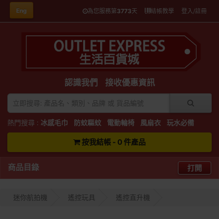
Eng
為您服務第
3773
天
結帳教學
登入/註冊
認識我們
接收優惠資訊
熱門搜尋 :
冰感毛巾
防蚊驅蚊
電動輪椅
風扇衣
玩水必備
按我結帳 - 0 件產品
商品目錄
打開
迷你航拍機
遙控玩具
遙控直升機