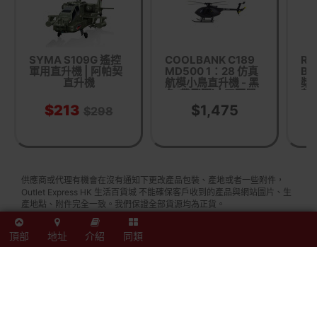
SYMA S109G 遙控
COOLBANK C189
RC
軍用直升機 | 阿帕契
MD500 1：28 仿真
BO
直升機
航模小鳥直升機 - 黑
槳
色(帶飛彈) | 四面單
灰
漿無副翼像真版直升
+
$213
$1,475
$298
機 | 軍事航模玩具
航
供應商或代理有機會在沒有通知下更改產品包裝、產地或者一些附件，
Outlet Express HK 生活百貨城 不能確保客戶收到的產品與網站圖片、生
產地點、附件完全一致。我們保證全部貨源均為正貨。
如網站未及時更新資料，歡迎與我們聯絡。
貨品原箱配送，如沒有註明免/包安裝，一般須客人自行組裝，歡迎與我們
頂部
地址
介紹
同類
聯絡。
Buy C128 Black Hornet 迷你黑蜂航拍遙控直升機 - 普通遙控器 | 單槳無
副翼 | 光流定位直升機套裝 price in outletexpress .com Hong Kong.In
promotion and sale.
Outlet Express HK 生活百貨城在香港觀塘提供 C128 Black Hornet 迷你
黑蜂航拍遙控直升機 - 普通遙控器 | 單槳無副翼 | 光流定位直升機套裝 在
那裡買邊到買或邊度買代理資料及價錢實惠借批發優惠以及公司學校報