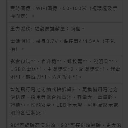
實時圖傳：WIFI圖傳，50-100米（視環境及手
機而定）。
重力感應: 驅動馬達數量：兩個。
電池明細：機身3.7V，遙控器4*1.5AA（不包
括）。
彩盒包裝*1、直升機*1、遙控器*1、說明書*1、
USB充電器*1、主螺旋槳*2、尾螺旋槳*1、鋰電
池*1，螺絲刀*1、六角扳手*1。
智能飛行電池可抽式快拆設計，更換備用電池方
便快速，採用鋰聚合物電池，容量大，重量輕，
體積小，性能安全，LED指示燈，可明確顯示電
池的各種狀態。
90°可旋轉高清鏡頭，90°可控鏡頭翻轉，更大的