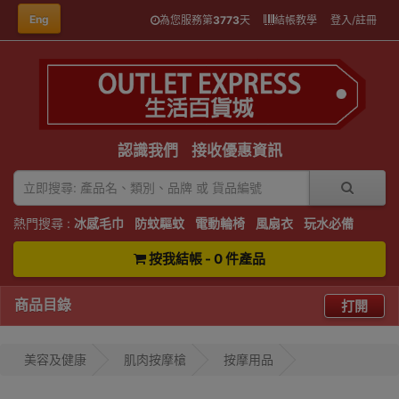
Eng
為您服務第
3773
天
結帳教學
登入/註冊
認識我們
接收優惠資訊
熱門搜尋 :
冰感毛巾
防蚊驅蚊
電動輪椅
風扇衣
玩水必備
按我結帳 - 0 件產品
商品目錄
打開
美容及健康
肌肉按摩槍
按摩用品