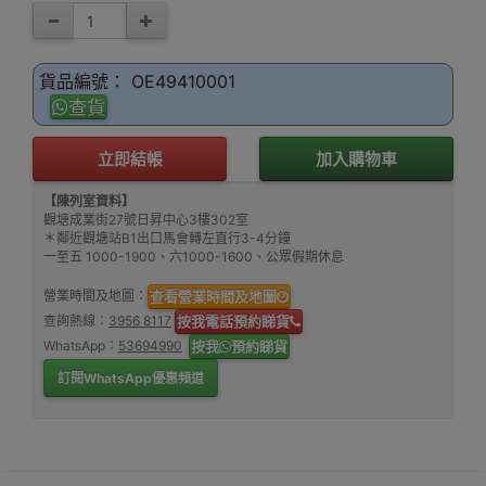
貨品編號： OE49410001
查貨
立即結帳
加入購物車
【陳列室資料】
觀塘成業街27號日昇中心3樓302室
＊鄰近觀塘站B1出口馬會轉左直行3-4分鐘
一至五 1000-1900、六1000-1600、公眾假期休息
營業時間及地圖：
查看營業時間及地圖
查詢熱線：
3956 8117
按我電話預約睇貨
WhatsApp：
53694990
按我
預約睇貨
訂閱WhatsApp優惠頻道