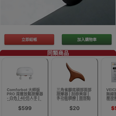
立即結帳
加入購物車
同類商品
Comforbot 大師版
三角雀腳底頭部面部
VEI
PRO 深層放鬆按摩器
按摩器 | 刮痧美容 |
無線筋
- 白色 | 4D仿人手 |
多功能頭療 | 面部點
層按摩
雙效雙區恆溫加熱按
穴按摩 | 經絡頭部按
頻震動
摩 | 靈活可調整按摩
摩 |脚底按摩
充
$599
$20
$
小錘 | 香港行貨