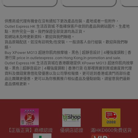
供應商或代理有機會在沒有通知下更改產品包裝、產地或者一些附件，
Outlet Express HK 生活百貨城 不能確保客戶收到的產品與網站圖片、生產地
點、附件完全一致。我們保證全部貨源均為正貨。
如網站未及時更新資料，歡迎與我們聯絡。
貨品原箱配送，如沒有註明免/包安裝，一般須客人自行組裝，歡迎與我們聯
絡。
Buy XPower MG13 超迷你肌肉按摩槍 - 黑色 | 超靜音設計 | 4種強度調較 | 香
港行貨 price in outletexpress .com Hong Kong.In promotion and sale.
Outlet Express HK 生活百貨城在香港觀塘提供 XPower MG13 超迷你肌肉按摩
槍 - 黑色 | 超靜音設計 | 4種強度調較 | 香港行貨 在那裡買邊到買或邊度買代理
資料及價錢實惠借批發優惠以及公司學校報價，更可送到香港或澳門而部份產
品比團購更優惠，更可以為你推薦推介相似產品及優點缺點，請留意我們最新
產品價格更新。
【正版正貨】商標認證
優網店認證
滿HKD600免費送貨