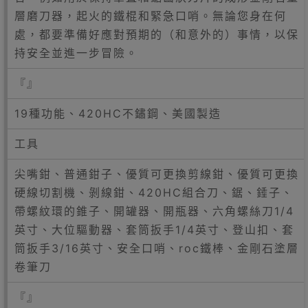
層磨刀器，起火的鐵棍和緊急口哨。無論您身在何
處，都要準備好應對預期的（和意外的）事情，以保
持安全並進一步冒險。
『』
19種功能、420HC不鏽鋼、美國製造
工具
尖嘴鉗、普通鉗子、優質可更換剪線鉗、優質可更換
硬線切割機、剝線鉗、420HC組合刀、鋸、錘子、
帶螺紋環的錐子、開罐器、開瓶器、六角螺絲刀1/4
英寸、大位驅動器、套筒扳手1/4英寸、登山扣、套
筒扳手3/16英寸、安全口哨、roc鐵棒、金剛石塗層
卷筆刀
『』