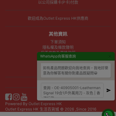
以公司採購卡(P卡)付款
歡迎成為Outlet Express HK供應商
其他資訊
下單須知
隱私權及條款聲明
保養條款及更換政策
×
WhatsApp向客服查詢
除舊服務條款及細則
條款及細則
如有產品問題歡迎向我地查詢，我地好樂
網站地圖
意為你解答有關你對產品既疑問😀
Powered By
Outlet Express HK
Outlet Express HK 生活百貨城 © 2026 ,Since 2016