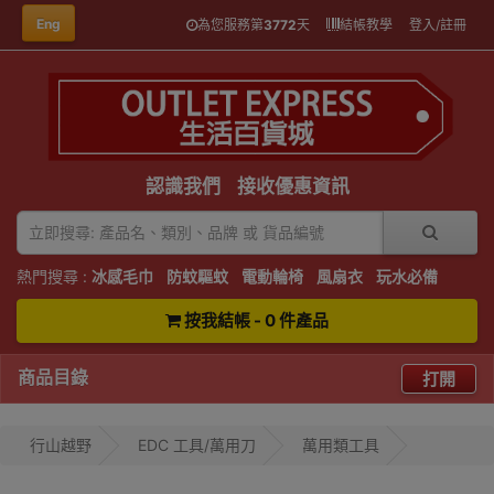
Eng
為您服務第
3772
天
結帳教學
登入/註冊
認識我們
接收優惠資訊
熱門搜尋 :
冰感毛巾
防蚊驅蚊
電動輪椅
風扇衣
玩水必備
按我結帳 - 0 件產品
商品目錄
打開
行山越野
EDC 工具/萬用刀
萬用類工具