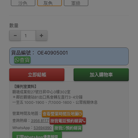
沙色
灰色
軍綠
數量
貨品編號： OE40905001
查貨
立即結帳
加入購物車
【陳列室資料】
觀塘成業街27號日昇中心3樓302室
＊鄰近觀塘站B1出口馬會轉左直行3-4分鐘
一至五 1000-1900、六1000-1600、公眾假期休息
營業時間及地圖：
查看營業時間及地圖
查詢熱線：
3956 8117
按我電話預約睇貨
WhatsApp：
53694990
按我
預約睇貨
訂閱WhatsApp優惠頻道