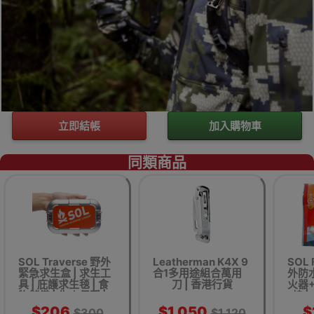
立即結帳
加入購物車
同類商品
SOL Traverse 野外
Leatherman K4X 9
SOL F
緊急求生盒 | 求生工
合1多用途組合萬用
外防水
具 | 庇護求生毯 | 食
刀 | 香港行貨
火器
物儲備 | 生火保暖 |
棉 
食水淨化 | 求生信號
$206
$1,050
$
$300
$1,120