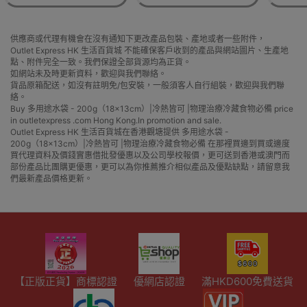
供應商或代理有機會在沒有通知下更改產品包裝、產地或者一些附件，
Outlet Express HK 生活百貨城 不能確保客戶收到的產品與網站圖片、生產地
點、附件完全一致。我們保證全部貨源均為正貨。
如網站未及時更新資料，歡迎與我們聯絡。
貨品原箱配送，如沒有註明免/包安裝，一般須客人自行組裝，歡迎與我們聯
絡。
Buy 多用途水袋 - 200g（18x13cm）|冷熱皆可 |物理治療冷藏食物必備 price
in outletexpress .com Hong Kong.In promotion and sale.
Outlet Express HK 生活百貨城在香港觀塘提供 多用途水袋 -
200g（18x13cm）|冷熱皆可 |物理治療冷藏食物必備 在那裡買邊到買或邊度
買代理資料及價錢實惠借批發優惠以及公司學校報價，更可送到香港或澳門而
部份產品比團購更優惠，更可以為你推薦推介相似產品及優點缺點，請留意我
們最新產品價格更新。
【正版正貨】商標認證
優網店認證
滿HKD600免費送貨