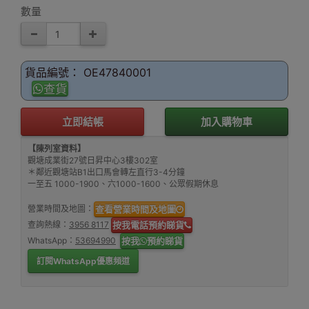
數量
貨品編號： OE47840001
查貨
立即結帳
加入購物車
【陳列室資料】
觀塘成業街27號日昇中心3樓302室
＊鄰近觀塘站B1出口馬會轉左直行3-4分鐘
一至五 1000-1900、六1000-1600、公眾假期休息
營業時間及地圖：
查看營業時間及地圖
查詢熱線：
3956 8117
按我電話預約睇貨
WhatsApp：
53694990
按我
預約睇貨
訂閱WhatsApp優惠頻道