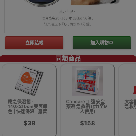
立即結帳
加入購物車
同類商品
應急保溫毯 -
Cancare 加護 安全
大容量
140x210cm雙面銀
藥箱 急救箱 (供1至9
急救護
色 | 快速保溫 | 露營
人使用)
野外探險考察災害發
生時適用
$38
$158