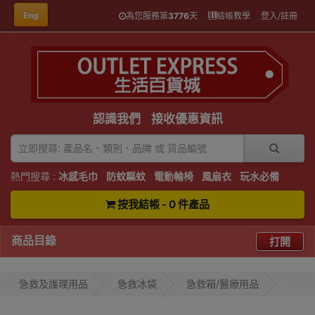
Eng
為您服務第
3776
天
結帳教學
登入/註冊
認識我們
接收優惠資訊
熱門搜尋 :
冰感毛巾
防蚊驅蚊
電動輪椅
風扇衣
玩水必備
按我結帳 - 0 件產品
商品目錄
打開
急救及護理用品
急救冰袋
急救箱/醫療用品