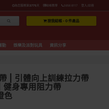
為您服務第
3775
天
結帳教學
3956 8117
登入/註冊
按我結帳 - 0 件產品
運動
娛樂及派對玩具
資訊分享
帶 | 引體向上訓練拉力帶
 | 健身專用阻力帶
 橙色