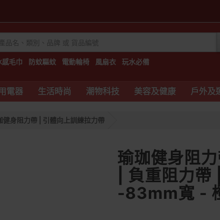
冰感毛巾
防蚊驅蚊
電動輪椅
風扇衣
玩水必備
用電器
生活時尚
潮物科技
美容及健康
戶外及
珈健身阻力帶 | 引體向上訓練拉力帶
瑜珈健身阻力
| 負重阻力帶
-83mm寬 -