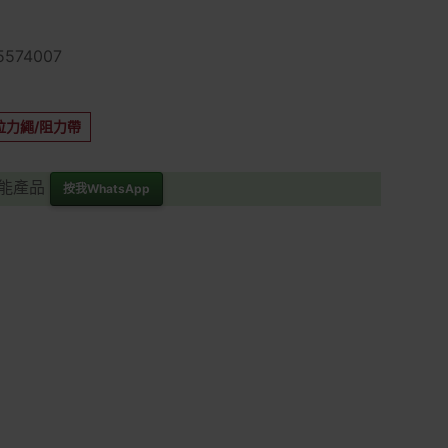
574007
拉力繩/阻力帶
功能產品
按我WhatsApp