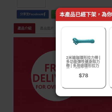
本產品已經下架，為你
分享至Facebook
分享至WhatsApp
產品介紹
產品圖片
相關產品
2米瑜珈環形拉力帶 |
多功能彈性健身阻力
帶 | 多用途環形拉力
帶 - 【阻力值15-
30KG】 - 湖藍色
$78