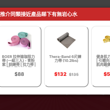
推介同類接近產品睇下有無岩心水
BOER 拉伸瑜珈阻力
Thera-Band 6尺練
健身肌
帶 (一組三入) - 青粉
力帶 (10.2lbs)
| 引體向
紫 | 訓練帶 | 拉力帶 |
肌肉鍛鍊
彈力帶 | 拉力圈
磅
$88
$132
$
$135