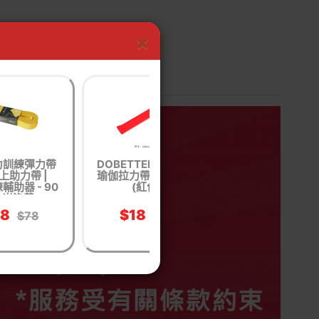
×
力訓練彈力帶
DOBETTERS 多功能
TPE 15磅彈性瑜
上助力帶 |
瑜伽拉力帶 - 20磅
展拉力帶 | 瑜珈帶
輔助器 - 90
(紅色)
力帶 - 黃色
-米洛黃
58
$18
$34
$78
$25
$38