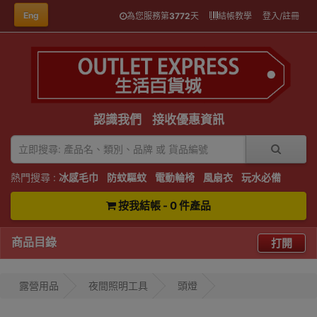
Eng
為您服務第
3772
天
結帳教學
登入/註冊
認識我們
接收優惠資訊
熱門搜尋 :
冰感毛巾
防蚊驅蚊
電動輪椅
風扇衣
玩水必備
按我結帳 - 0 件產品
商品目錄
打開
露營用品
夜間照明工具
頭燈