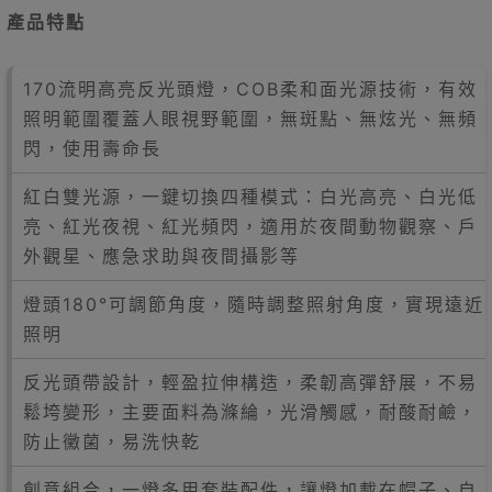
產品特點
170流明高亮反光頭燈，COB柔和面光源技術，有效
照明範圍覆蓋人眼視野範圍，無斑點、無炫光、無頻
閃，使用壽命長
紅白雙光源，一鍵切換四種模式：白光高亮、白光低
亮、紅光夜視、紅光頻閃，適用於夜間動物觀察、戶
外觀星、應急求助與夜間攝影等
燈頭180°可調節角度，隨時調整照射角度，實現遠近
照明
反光頭帶設計，輕盈拉伸構造，柔韌高彈舒展，不易
鬆垮變形，主要面料為滌綸，光滑觸感，耐酸耐鹼，
防止黴菌，易洗快乾
創意組合，一燈多用套裝配件，讓燈加載在帽子、自