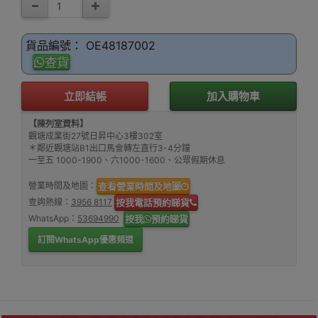
貨品編號： OE48187002
查貨
立即結帳
加入購物車
【陳列室資料】
觀塘成業街27號日昇中心3樓302室
＊鄰近觀塘站B1出口馬會轉左直行3-4分鐘
一至五 1000-1900、六1000-1600、公眾假期休息
營業時間及地圖：
查看營業時間及地圖
查詢熱線：
3956 8117
按我電話預約睇貨
WhatsApp：
53694990
按我
預約睇貨
訂閱WhatsApp優惠頻道