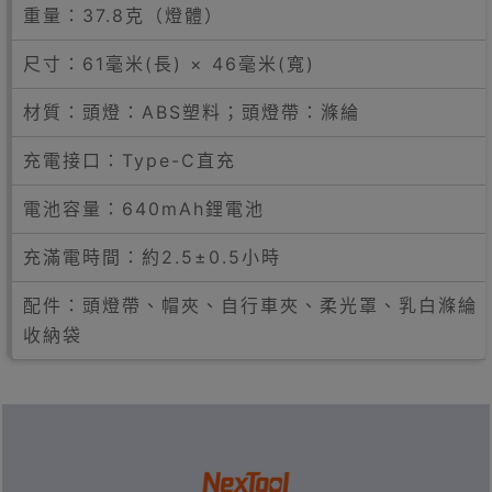
重量：37.8克（燈體）
尺寸：61毫米(長) × 46毫米(寬)
材質：頭燈：ABS塑料；頭燈帶：滌綸
充電接口：Type-C直充
電池容量：640mAh鋰電池
充滿電時間：約2.5±0.5小時
配件：頭燈帶、帽夾、自行車夾、柔光罩、乳白滌綸
收納袋