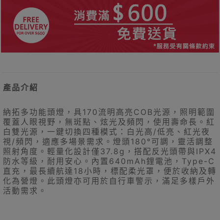
產品介紹
納拓多功能頭燈，具170流明高亮COB光源，照明範圍
覆蓋人眼視野，無斑點、炫光及頻閃，使用壽命長。紅
白雙光源，一鍵切換四種模式：白光高/低亮、紅光夜
視/頻閃，適應多場景需求。燈頭180°可調，靈活調整
照射角度。輕量化設計僅37.8g，搭配反光頭帶與IPX4
防水等級，耐用安心。內置640mAh鋰電池，Type-C
直充，最長續航達18小時，標配柔光罩，便於收納及轉
化為營燈。此頭燈亦可用於自行車警示，滿足多樣戶外
活動需求。