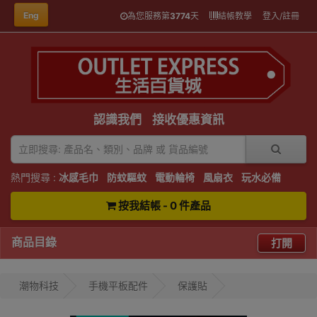
Eng
為您服務第
3774
天
結帳教學
登入/註冊
認識我們
接收優惠資訊
熱門搜尋 :
冰感毛巾
防蚊驅蚊
電動輪椅
風扇衣
玩水必備
按我結帳 - 0 件產品
商品目錄
打開
潮物科技
手機平板配件
保護貼