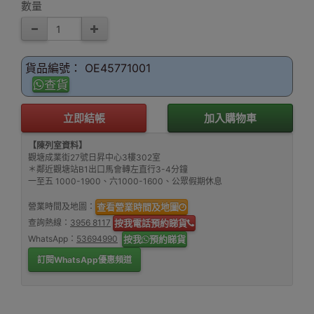
數量
貨品編號： OE45771001
查貨
立即結帳
加入購物車
【陳列室資料】
觀塘成業街27號日昇中心3樓302室
＊鄰近觀塘站B1出口馬會轉左直行3-4分鐘
一至五 1000-1900、六1000-1600、公眾假期休息
營業時間及地圖：
查看營業時間及地圖
查詢熱線：
3956 8117
按我電話預約睇貨
WhatsApp：
53694990
按我
預約睇貨
訂閱WhatsApp優惠頻道