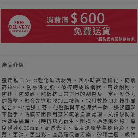
產品介紹
選用進口AGC強化玻璃材質，四小時高溫鋼化，硬度
高達9H，防禦性能強，破碎時成蛛網狀，高效耐刮、
防摔、防破碎，能抵抗日常刀具的刮傷及一定程度外力
的衝擊，融合先進貼膜加工技術，採用數控切割技術並
結合2.5D磨邊工藝，使貼膜與平板渾然一體，邊緣圓潤
不傷手。貼膜表面採用奈米疏油塗層處理，抗指紋防油
污效果優異，同時抗炫光衍生、阻擋、過濾紫外線。厚
度僅達0.33mm，高透光率、高度還原螢幕原色彩，更
薄、更清，更出彩。產品環保無污染，矽膠塗層，吸附