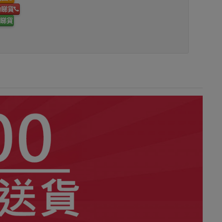
約睇貨
睇貨