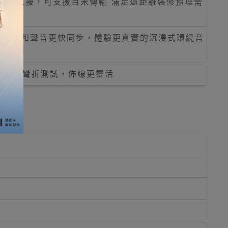
磁等乾擾，可支援百米傳輸 滿足遠距離裝修預埋需
MS)影像和聲音更快同步，體驗更真實的沉浸式環繞音
000次彎折測試，佈線更靈活