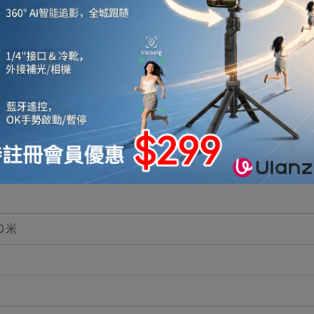
傳輸光訊號，高速穩定，避免高頻訊號間；相互幹擾與電
傳功能，加強音訊回傳通道(eARC) 和快速媒體切換(Q
選用PVC材質，光纖+銅線的複合結構柔韌更耐磨，經過3
0米