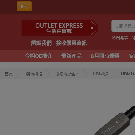
Eng
熱門搜尋 :
認識我們
接收優惠資訊
今期OE推介
最新產品
8月限時優惠
家
首頁
潮物科技
投影機及配件
HDMI線
HDMI t