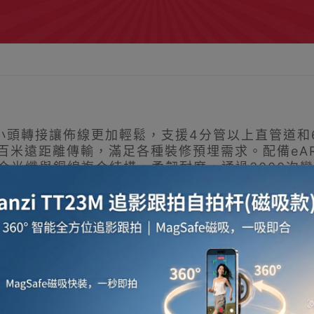
大小頭轉接讓佈線更加輕鬆，支援4分管以上直管道和
百米遠距離傳輸，滿足各種裝修預埋需求。配備eA
合光纖與銅線複合結構，柔韌耐磨，通過3000次
，接頭可拆卸，輕鬆穿管；支援4分管以上的直管道，6分