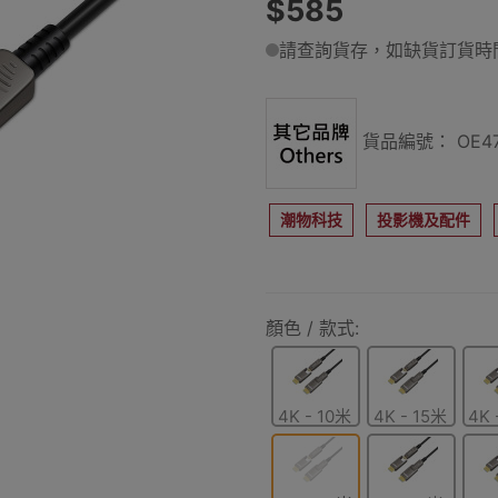
$585
請查詢貨存，如缺貨訂貨時間
貨品編號： OE47
潮物科技
投影機及配件
顏色 / 款式:
4K - 10米
4K - 15米
4K 