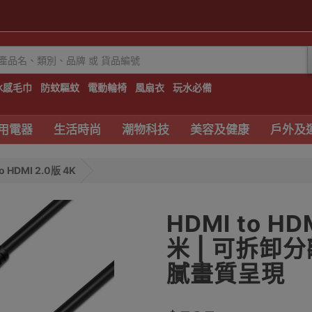
冰感毛巾
防蚊驅蚊
電動輪椅
風扇衣
玩水必備
用電器
生活時尚
潮物科技
美容及健康
戶外及
o HDMI 2.0版 4K
HDMI to HD
米 | 可拆卸分
膩畫質呈現