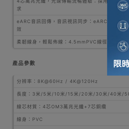
4芯萬兆光纖，光速傳輸流暢體驗：採用4芯光纖
求
eARC音訊回傳，音訊視訊同步：eARC音訊回
效
柔韌線身，輕鬆佈線：4.5mmPVC線徑，線身
產品參數
分辨率：8K@60Hz / 4K@120Hz
長度：3米/5米/10米/15米/20米/30米/40米/5
線芯材質：4芯OM3萬兆光纖+7芯銅纜
線身：PVC