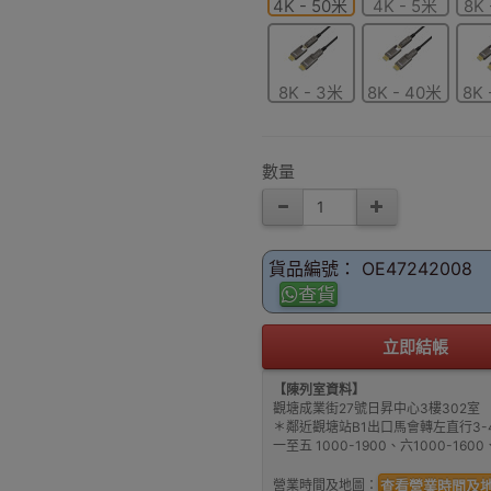
4K - 50米
4K - 5米
8K 
8K - 3米
8K - 40米
8K 
數量
貨品編號： OE47242008
查貨
立即結帳
【陳列室資料】
觀塘成業街27號日昇中心3樓302室
＊鄰近觀塘站B1出口馬會轉左直行3-
一至五 1000-1900、六1000-16
營業時間及地圖：
查看營業時間及