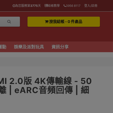
為您服務第
3775
天
結帳教學
3956 8117
登入/註冊
按我結帳 - 0 件產品
運動
娛樂及派對玩具
資訊分享
MI 2.0版 4K傳輸線 - 50
離 | eARC音頻回傳 | 細