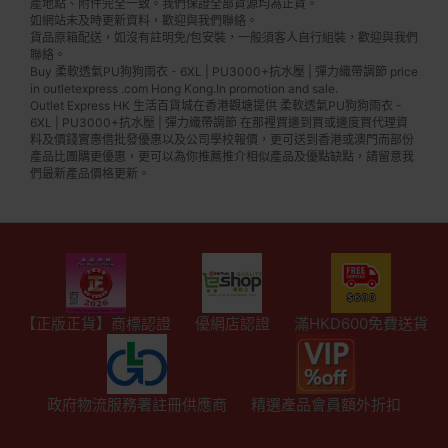
產地點、附件完全一致。我們保證全部貨源均為正貨。
如網站未及時更新資料，歡迎與我們聯絡。
貨品原箱配送，如沒有註明免/包安裝，一般須客人自行組裝，歡迎與我們
聯絡。
Buy 柔軟透氣PU狗狗雨衣 - 6XL | PU3000+抗水壓 | 彈力織帶調節 price
in outletexpress .com Hong Kong.In promotion and sale.
Outlet Express HK 生活百貨城在香港觀塘提供 柔軟透氣PU狗狗雨衣 -
6XL | PU3000+抗水壓 | 彈力織帶調節 在那裡買邊到買或邊度買代理資
料及價錢實惠借批發優惠以及公司學校報價，更可送到香港或澳門而部份
產品比團購更優惠，更可以為你推薦推介相似產品及優點缺點，請留意我
們最新產品價格更新。
【正版正貨】商標認證
優網店認證
滿HKD600免費送貨
政府物流服務署註冊供應商
精選產品會員額外折扣