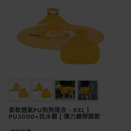
產品已下架
柔軟透氣PU狗狗雨衣 - 6XL |
PU3000+抗水壓 | 彈力織帶調節