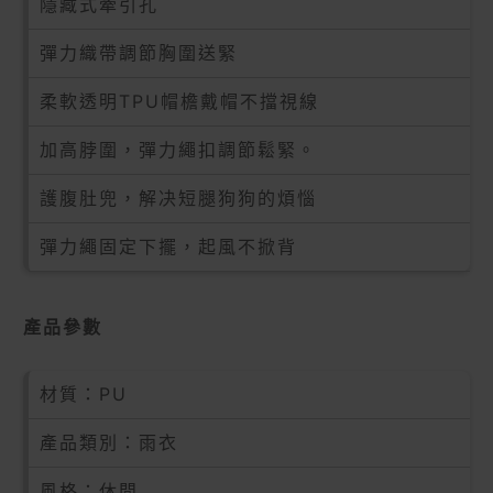
隱藏式牽引孔
彈力織帶調節胸圍送緊
柔軟透明TPU帽檐戴帽不擋視線
加高脖圍，彈力繩扣調節鬆緊。
護腹肚兜，解决短腿狗狗的煩惱
彈力繩固定下擺，起風不掀背
產品參數
材質：PU
產品類別：雨衣
風格：休閒