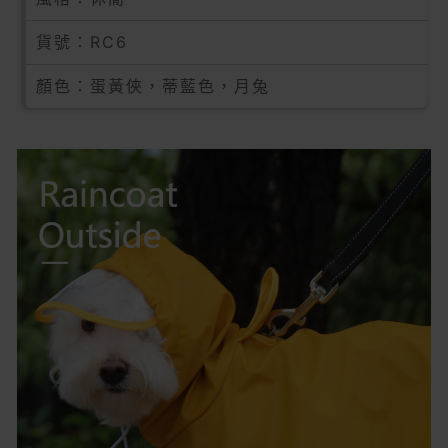
貨號：RC6
顏色：蛋黃俠，蒂藍色，月兔