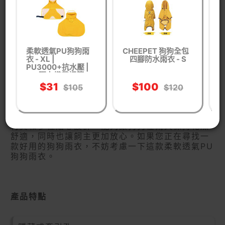
柔軟透氣PU狗狗雨
CHEEPET 狗狗全包
衣 - XL |
四腳防水雨衣 - S
衣
PU3000+抗水壓 |
P
彈力織帶調節
產品介紹
$31
$100
$105
$120
這款柔軟透氣PU狗狗雨衣是一個實用、貼心的產
品，適合各種天氣和不同品種的狗狗。它的高品質
材質和多種貼心設計，能夠讓狗狗在雨天保持乾燥
舒適，同時也讓飼主更加放心。如果您正在尋找一
款好用的狗狗雨衣，不妨考慮一下這款柔軟透氣PU
狗狗雨衣。
產品特點