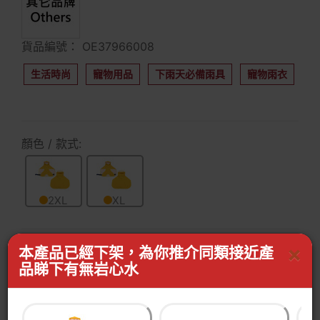
貨品編號： OE37966008
生活時尚
寵物用品
下雨天必備雨具
寵物雨衣
顏色 / 款式:
2XL
XL
×
本產品已經下架，為你推介同類接近產
WhastApp客服查詢有無同功能產品
按我WhatsApp
品睇下有無岩心水