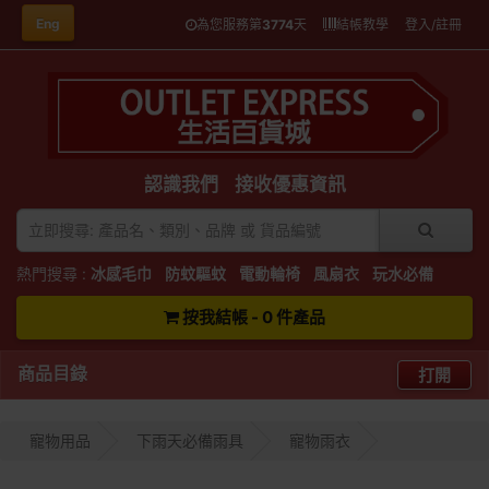
Eng
為您服務第
3774
天
結帳教學
登入/註冊
認識我們
接收優惠資訊
熱門搜尋 :
冰感毛巾
防蚊驅蚊
電動輪椅
風扇衣
玩水必備
按我結帳 - 0 件產品
商品目錄
打開
寵物用品
下雨天必備雨具
寵物雨衣