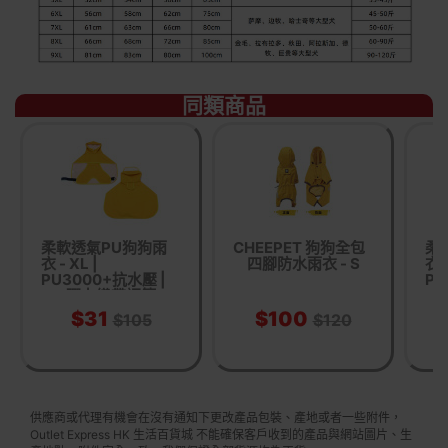
同類商品
柔軟透氣PU狗狗雨
CHEEPET 狗狗全包
柔
衣 - XL |
四腳防水雨衣 - S
衣 -
PU3000+抗水壓 |
PU
彈力織帶調節
$31
$100
$105
$120
供應商或代理有機會在沒有通知下更改產品包裝、產地或者一些附件，
Outlet Express HK 生活百貨城 不能確保客戶收到的產品與網站圖片、生