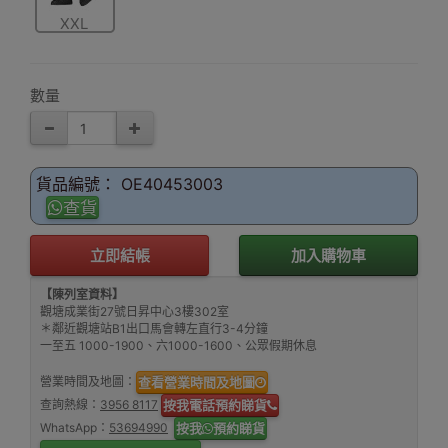
XXL
數量
貨品編號： OE40453003
查貨
立即結帳
加入購物車
【陳列室資料】
觀塘成業街27號日昇中心3樓302室
＊鄰近觀塘站B1出口馬會轉左直行3-4分鐘
一至五 1000-1900、六1000-1600、公眾假期休息
營業時間及地圖：
查看營業時間及地圖
查詢熱線：
3956 8117
按我電話預約睇貨
WhatsApp：
53694990
按我
預約睇貨