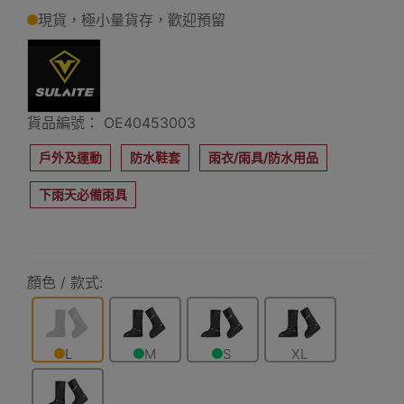
現貨，極小量貨存，歡迎預留
貨品編號： OE40453003
戶外及運動
防水鞋套
雨衣/雨具/防水用品
下雨天必備雨具
顏色 / 款式:
L
M
S
XL