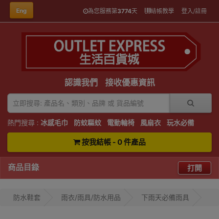
Eng
為您服務第
3774
天
結帳教學
登入/註冊
認識我們
接收優惠資訊
熱門搜尋 :
冰感毛巾
防蚊驅蚊
電動輪椅
風扇衣
玩水必備
按我結帳 - 0 件產品
商品目錄
打開
防水鞋套
雨衣/雨具/防水用品
下雨天必備雨具