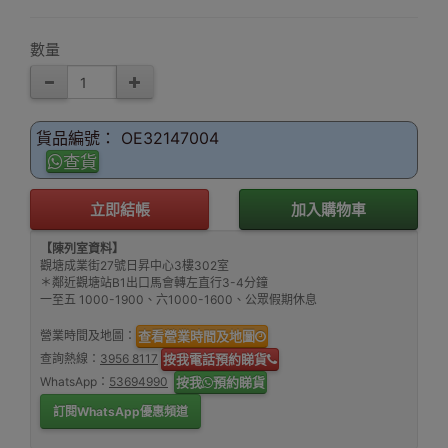
(≥16cm)
(≤16cm)
(≥16cm)
(≤16cm)
數量
貨品編號： OE32147004
查貨
立即結帳
加入購物車
【陳列室資料】
觀塘成業街27號日昇中心3樓302室
＊鄰近觀塘站B1出口馬會轉左直行3-4分鐘
一至五 1000-1900、六1000-1600、公眾假期休息
營業時間及地圖：
查看營業時間及地圖
查詢熱線：
3956 8117
按我電話預約睇貨
WhatsApp：
53694990
按我
預約睇貨
訂閱WhatsApp優惠頻道