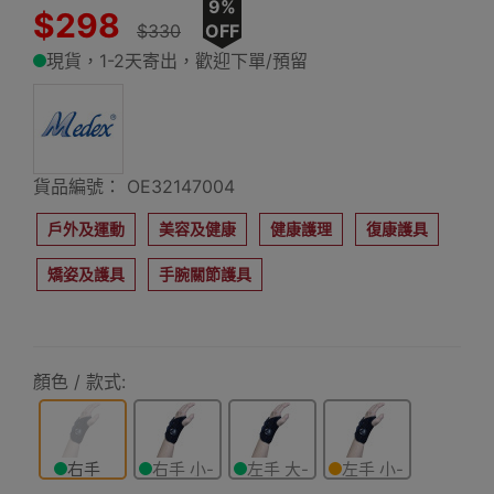
9%
$298
$330
OFF
現貨，1-2天寄出，歡迎下單/預留
貨品編號： OE32147004
戶外及運動
美容及健康
健康護理
復康護具
矯姿及護具
手腕關節護具
顏色 / 款式:
右手
右手 小-
左手 大-
左手 小-
大-加大
中碼
加大
中碼