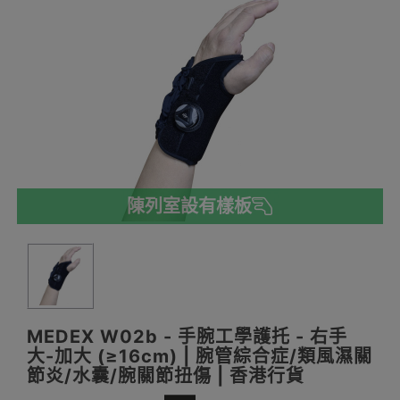
陳列室設有樣板
MEDEX W02b - 手腕工學護托 - 右手
大-加大 (≥16cm) | 腕管綜合症/類風濕關
節炎/水囊/腕關節扭傷 | 香港行貨