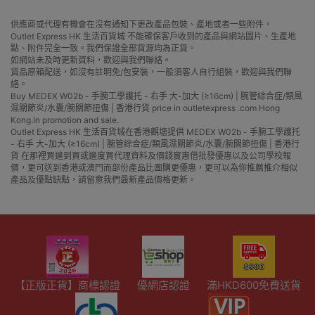
供應商或代理有機會在沒有通知下更改產品包裝、產地或者一些附件，
Outlet Express HK 生活百貨城 不能確保客戶收到的產品與網站圖片、生產地
點、附件完全一致。我們保證全部貨源均為正貨。
如網站未及時更新資料，歡迎與我們聯絡。
貨品原箱配送，如沒有註明免/包安裝，一般須客人自行組裝，歡迎與我們聯
絡。
Buy MEDEX W02b - 手腕工學護托 - 右手 大-加大 (≥16cm) | 腕管綜合症/類風
濕關節炎/水囊/腕關節扭傷 | 香港行貨 price in outletexpress .com Hong
Kong.In promotion and sale.
Outlet Express HK 生活百貨城在香港觀塘提供 MEDEX W02b - 手腕工學護托
- 右手 大-加大 (≥16cm) | 腕管綜合症/類風濕關節炎/水囊/腕關節扭傷 | 香港行
貨 在那裡買邊到買或邊度買代理資料及價錢實惠借批發優惠以及公司學校報
價，更可送到香港或澳門而部份產品比團購更優惠，更可以為你推薦推介相似
產品及優點缺點，請留意我們最新產品價格更新。
【正版正貨】商標認證
優網店認證
滿HKD600免費送貨