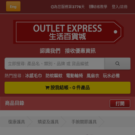
Eng
為您服務第
3776
天
結帳教學
登入/註冊
認識我們
接收優惠資訊
熱門搜尋 :
冰感毛巾
防蚊驅蚊
電動輪椅
風扇衣
玩水必備
按我結帳 - 0 件產品
商品目錄
打開
復康護具
矯姿及護具
手腕關節護具