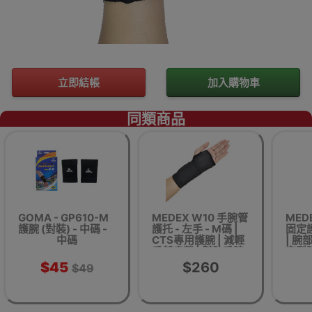
立即結帳
加入購物車
同類商品
GOMA - GP610-M
MEDEX W10 手腕管
MED
護腕 (對裝) - 中碼 -
護托 - 左手 - M碼 |
固定護
中碼
CTS專用護腕 | 減輕
| 腕
手部疲勞 | 幫助手腕
定型腕
康復 | 香港行貨
手腕
$45
$260
$49