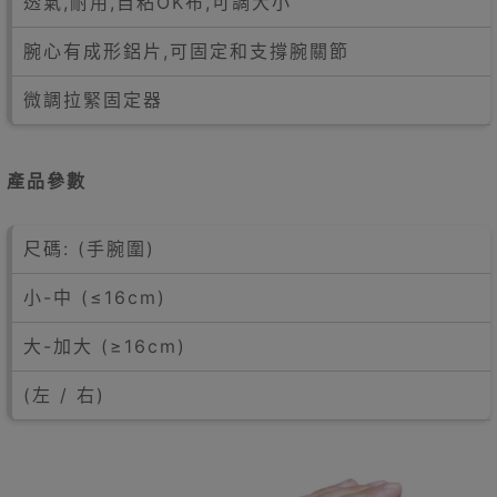
透氣,耐用,自粘OK布,可調大小
腕心有成形鋁片,可固定和支撐腕關節
微調拉緊固定器
產品參數
尺碼: (手腕圍)
小-中 (≤16cm)
大-加大 (≥16cm)
(左 / 右)