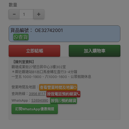
數量
貨品編號： OE32742001
查貨
立即結帳
加入購物車
【陳列室資料】
觀塘成業街27號日昇中心3樓302室
＊鄰近觀塘站B1出口馬會轉左直行3-4分鐘
一至五 1000-1900、六1000-1600、公眾假期休息
營業時間及地圖：
查看營業時間及地圖
查詢熱線：
3956 8117
按我電話預約睇貨
WhatsApp：
53694990
按我
預約睇貨
訂閱WhatsApp優惠頻道