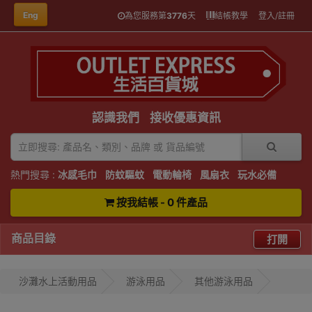
Eng
為您服務第
3776
天
結帳教學
登入/註冊
認識我們
接收優惠資訊
熱門搜尋 :
冰感毛巾
防蚊驅蚊
電動輪椅
風扇衣
玩水必備
按我結帳 - 0 件產品
商品目錄
打開
沙灘水上活動用品
游泳用品
其他游泳用品