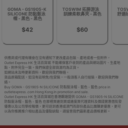
GOMA - GS1905-K
TOSWIM 拓勝游泳
TOS
SILICONE 防黏髮泳
訓練柔軟鼻夾 - 黑色
舒適
帽 - 黑色 - 黑色
$42
$60
供應商或代理有機會在沒有通知下更改產品包裝、產地或者一些附件，
Outlet Express HK 生活百貨城 不能確保客戶收到的產品與網站圖片、生產地
點、附件完全一致。我們保證全部貨源均為正貨。
如網站未及時更新資料，歡迎與我們聯絡。
貨品原箱配送，如沒有註明免/包安裝，一般須客人自行組裝，歡迎與我們聯
絡。
Buy GOMA - GS1905-N SILICONE 防黏髮泳帽 - 藍色 - 藍色 price in
outletexpress .com Hong Kong.In promotion and sale.
Outlet Express HK 生活百貨城在香港觀塘提供 GOMA - GS1905-N SILICONE
防黏髮泳帽 - 藍色 - 藍色 在那裡買邊到買或邊度買代理資料及價錢實惠借批發
優惠以及公司學校報價，更可送到香港或澳門而部份產品比團購更優惠，更可
以為你推薦推介相似產品及優點缺點，請留意我們最新產品價格更新。