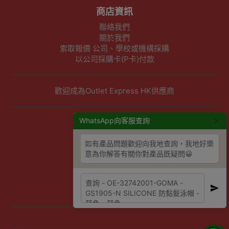
商店資訊
聯絡我們
關於我們
索取報價 公司、學校或機構採購
以公司採購卡(P卡)付款
歡迎成為Outlet Express HK供應商
×
其他資訊
WhatsApp向客服查詢
下單須知
如有產品問題歡迎向我地查詢，我地好樂
隱私權及條款聲明
意為你解答有關你對產品既疑問😀
保養條款及更換政策
除舊服務條款及細則
條款及細則
網站地圖