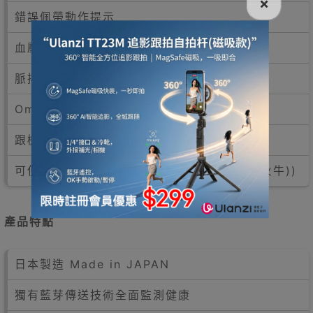
×
錯誤佩帶動作提示
血壓水平顯示
脈搏水平顯示
Omron研發Intelli sense加壓技術
跟機收納袋
可使用AC穩壓電源 (隨機不包括AC 變壓器(火牛))
產品特點
日本製造 Made in JAPAN
獨有藍芽傳送技術全面監測健康