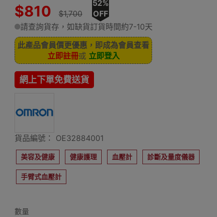
52%
$810
$1,700
OFF
請查詢貨存，如缺貨訂貨時間約7-10天
此產品會員價更優惠，即成為會員查看
立即註冊
或
立即登入
網上下單免費送貨
貨品編號： OE32884001
美容及健康
健康護理
血壓計
診斷及量度儀器
手臂式血壓計
數量