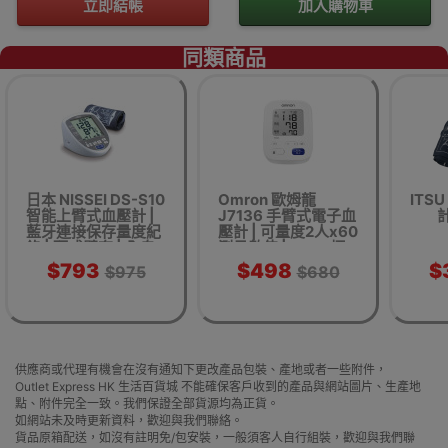
立即結帳
加入購物車
同類商品
日本 NISSEI DS-S10
Omron 歐姆龍
ITSU
智能上臂式血壓計 |
J7136 手臂式電子血
計
藍牙連接保存量度紀
壓計 | 可量度2人x60
錄 | 硬式臂套 | 全自
測量數值 | AAMI標
動測量收縮壓 | 香港
準精準度 | 平行進口
$793
$498
$
$975
$680
行貨
供應商或代理有機會在沒有通知下更改產品包裝、產地或者一些附件，
Outlet Express HK 生活百貨城 不能確保客戶收到的產品與網站圖片、生產地
點、附件完全一致。我們保證全部貨源均為正貨。
如網站未及時更新資料，歡迎與我們聯絡。
貨品原箱配送，如沒有註明免/包安裝，一般須客人自行組裝，歡迎與我們聯