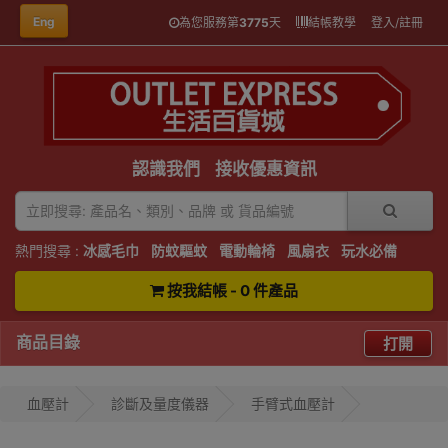
Eng
為您服務第
3775
天
結帳教學
登入/註冊
認識我們
接收優惠資訊
熱門搜尋 :
冰感毛巾
防蚊驅蚊
電動輪椅
風扇衣
玩水必備
按我結帳 - 0 件產品
商品目錄
打開
血壓計
診斷及量度儀器
手臂式血壓計