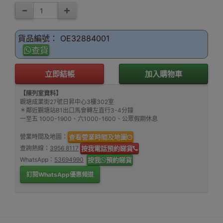
貨品編號： OE32884001
查貨
立即結帳
加入購物車
【陳列室資料】
觀塘成業街27號日昇中心3樓302室
＊鄰近觀塘站B1出口馬會轉左直行3-4分鐘
一至五 1000-1900、六1000-1600、公眾假期休息
營業時間及地圖：
查看營業時間及地圖
查詢熱線：
3956 8117
按我電話預約睇貨
WhatsApp：
53694990
按我
預約睇貨
訂閱WhatsApp優惠頻道