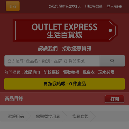
Eng
為您服務第
3773
天
結帳教學
登入/註冊
認識我們
接收優惠資訊
熱門搜尋 :
冰感毛巾
防蚊驅蚊
電動輪椅
風扇衣
玩水必備
按我結帳 - 0 件產品
商品目錄
打開
露營用品
露營煮食用具
炊具套鍋