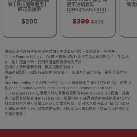
餐 | 登山露營適用 |
瓷不沾鍋套裝
營套鍋
輕巧易攜帶
(CNK2450CF013) -
組合B | 4-7人適用 |
0.8L水壺+7.5吋煎鍋
$205
$399
$406
+1.7L中鍋+3L大鍋
供應商或代理有機會在沒有通知下更改產品包裝、產地或者一些附件，
Outlet Express HK 生活百貨城 不能確保客戶收到的產品與網站圖片、生產地
點、附件完全一致。我們保證全部貨源均為正貨。
如網站未及時更新資料，歡迎與我們聯絡。
貨品原箱配送，如沒有註明免/包安裝，一般須客人自行組裝，歡迎與我們聯
絡。
Buy Naturehike 2-3人四合一鋁合金不沾鍋套鍋組合 (NH18T018-G) - 帶掛扣
款 price in outletexpress .com Hong Kong.In promotion and sale.
Outlet Express HK 生活百貨城在香港觀塘提供 Naturehike 2-3人四合一鋁合
金不沾鍋套鍋組合 (NH18T018-G) - 帶掛扣款 在那裡買邊到買或邊度買代理資
料及價錢實惠借批發優惠以及公司學校報價，更可送到香港或澳門而部份產品
比團購更優惠，更可以為你推薦推介相似產品及優點缺點，請留意我們最新產
品價格更新。