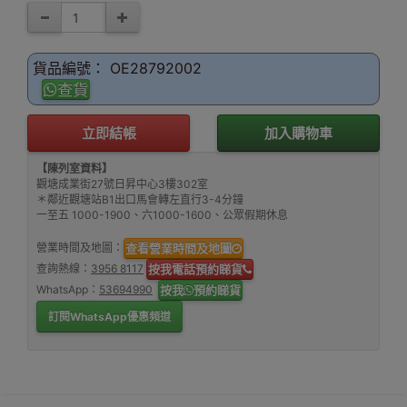
貨品編號： OE28792002
查貨
立即結帳
加入購物車
【陳列室資料】
觀塘成業街27號日昇中心3樓302室
＊鄰近觀塘站B1出口馬會轉左直行3-4分鐘
一至五 1000-1900、六1000-1600、公眾假期休息
營業時間及地圖：
查看營業時間及地圖
查詢熱線：
3956 8117
按我電話預約睇貨
WhatsApp：
53694990
按我
預約睇貨
訂閱WhatsApp優惠頻道