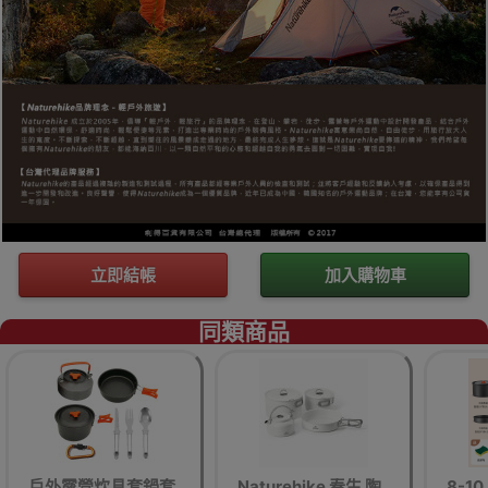
立即結帳
加入購物車
同類商品
戶外露營炊具套鍋套
Naturehike 春生 陶
8-1