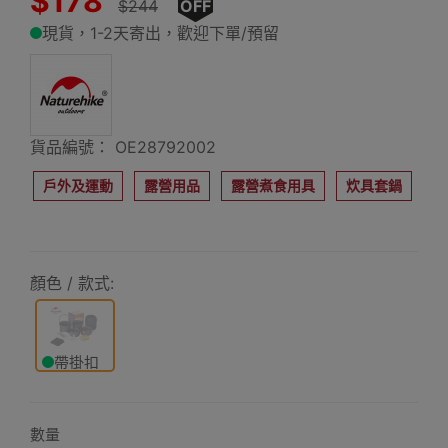
$178
$244
OFF
現貨，1-2天寄出，歡迎下單/預留
貨品編號： OE28792002
戶外及運動
露營用品
露營煮食用具
炊具套鍋
顏色 / 款式:
帶掛扣
款
數量