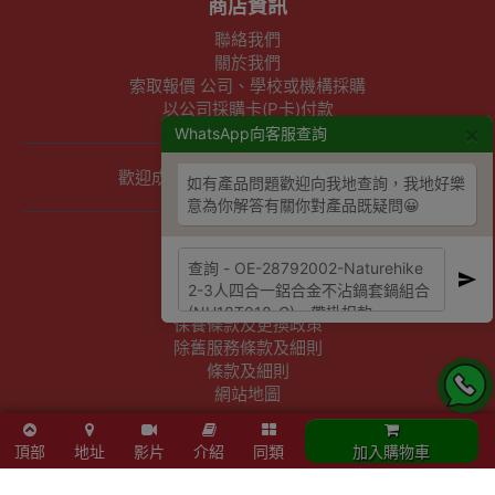
商店資訊
聯絡我們
關於我們
索取報價 公司、學校或機構採購
以公司採購卡(P卡)付款
×
WhatsApp向客服查詢
歡迎成為Outlet Express HK供應商
如有產品問題歡迎向我地查詢，我地好樂
意為你解答有關你對產品既疑問😀
其他資訊
下單須知
隱私權及條款聲明
保養條款及更換政策
除舊服務條款及細則
條款及細則
網站地圖
頂部
地址
影片
介紹
同類
加入購物車