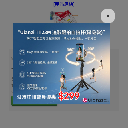
[產品連結]
×
【陳列室資料】
觀塘成業街27號日昇中心3樓302室
＊鄰近觀塘站B1出口馬會轉左直行3-4分鐘
一至五 1000-1900、六1000-1600、公眾假期休息
營業時間及地圖：
查看營業時間及地圖
查詢熱線：
3956 8117
按我電話預約睇貨
WhatsApp：
53694990
按我
預約睇貨
訂閱WhatsApp優惠頻道