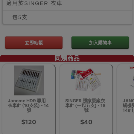
適用於SINGER 衣車
一包5支
立即結帳
加入購物車
同類商品
Janome HD9 專用
SINGER 勝家原廠衣
JAN
衣車針 (10支裝) - 14
車針 (一包五支) - 18
紉機
號
號
14# 
性
$120
$40