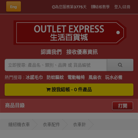
Eng
為您服務第
3775
天
結帳教學
登入/註冊
認識我們
接收優惠資訊
熱門搜尋 :
冰感毛巾
防蚊驅蚊
電動輪椅
風扇衣
玩水必備
按我結帳 - 0 件產品
商品目錄
打開
縫紉機衣車
衣車配件
衣車針