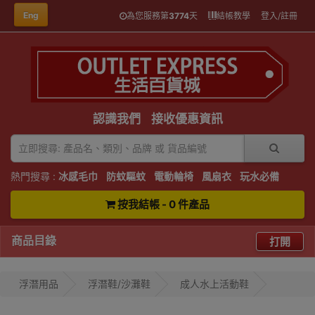
Eng
為您服務第
3774
天
結帳教學
登入/註冊
認識我們
接收優惠資訊
熱門搜尋 :
冰感毛巾
防蚊驅蚊
電動輪椅
風扇衣
玩水必備
按我結帳 - 0 件產品
商品目錄
打開
浮潛用品
浮潛鞋/沙灘鞋
成人水上活動鞋