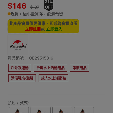
21%
$146
$187
OFF
現貨，極小量貨存，歡迎預留
此產品會員價更優惠，即成為會員查看
立即註冊
或
立即登入
貨品編號： OE29515016
戶外及運動
沙灘水上活動用品
浮潛用品
浮潛鞋/沙灘鞋
成人水上活動鞋
顏色 / 款式: