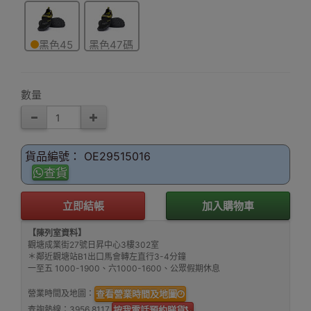
碼
碼
碼
黑色45
黑色47碼
碼
數量
貨品編號： OE29515016
查貨
立即結帳
加入購物車
【陳列室資料】
觀塘成業街27號日昇中心3樓302室
＊鄰近觀塘站B1出口馬會轉左直行3-4分鐘
一至五 1000-1900、六1000-1600、公眾假期休息
營業時間及地圖：
查看營業時間及地圖
查詢熱線：
3956 8117
按我電話預約睇貨