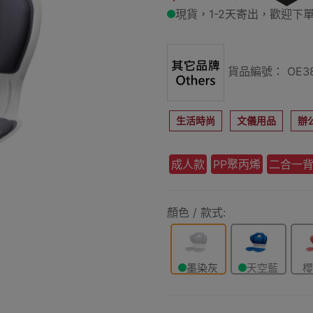
現貨，1-2天寄出，歡迎下單
貨品編號： OE38
生活時尚
文儀用品
辦
成人款
PP聚丙烯
二合一
顏色 / 款式:
墨染灰
天空藍
櫻