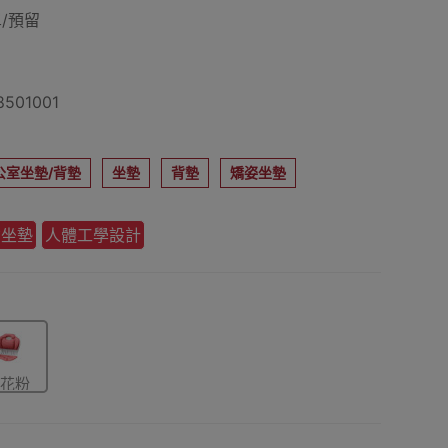
/預留
501001
公室坐墊/背墊
坐墊
背墊
矯姿坐墊
背坐墊
人體工學設計
花粉