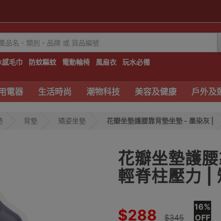
冰感毛巾
防蚊驅蚊
電動輪椅
風扇衣
玩水必備
用電器
生活時尚
潮物科技
美容及健康
戶外及
墊
背墊
矯姿坐墊
花瓣坐墊護腰靠背墊坐墊 - 墨染灰 |
花瓣坐墊護腰靠
輕脊柱壓力 |
16%
$288
$345
OFF