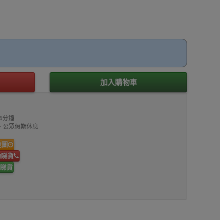
加入購物車
4分鐘
00、公眾假期休息
地圖
約睇貨
睇貨