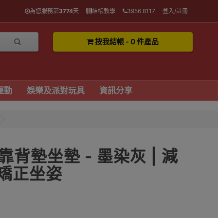
為您服務第
3774
天
結帳教學
3956 8117
登入/註冊
按我結帳 - 0 件產品
運動
娛樂及派對玩具
資訊分享
背墊坐墊 - 墨染灰 | 減
 矯正坐姿