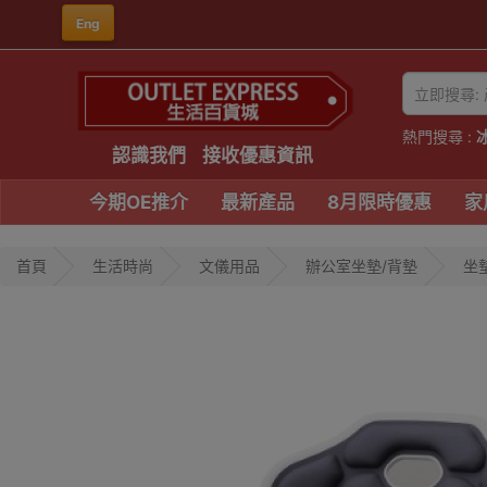
Eng
熱門搜尋 :
認識我們
接收優惠資訊
今期OE推介
最新產品
8月限時優惠
家
首頁
生活時尚
文儀用品
辦公室坐墊/背墊
坐