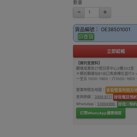
數量
貨品編號： OE38501001
查貨
立即結帳
【陳列室資料】
觀塘成業街27號日昇中心3樓302室
＊鄰近觀塘站B1出口馬會轉左直行3-
一至五 1000-1900、六1000-16
營業時間及地圖：
查看營業時間及
查詢熱線：
3956 8117
按我電話預
WhatsApp：
53694990
按我
預約
訂閱WhatsApp優惠頻道