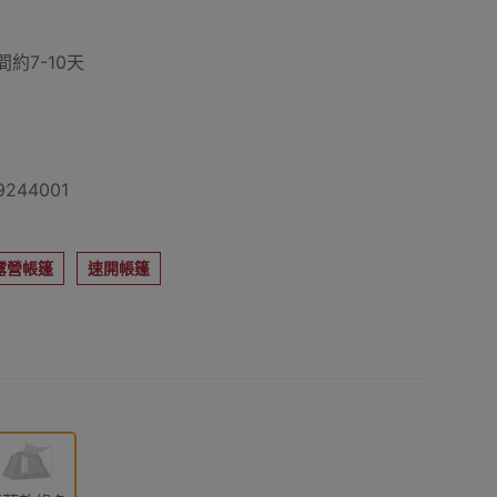
約7-10天
244001
露營帳篷
速開帳篷