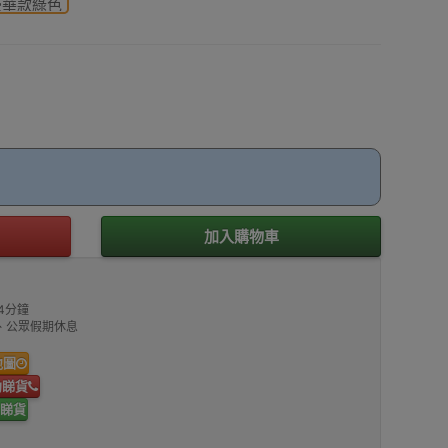
豪華款綠色
加入購物車
4分鐘
00、公眾假期休息
地圖
約睇貨
睇貨