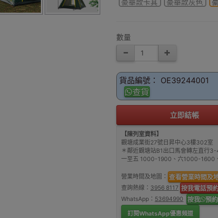
豪華款卡其
豪華款灰色
數量
貨品編號： OE39244001
查貨
立即結帳
【陳列室資料】
觀塘成業街27號日昇中心3樓302室
＊鄰近觀塘站B1出口馬會轉左直行3-
一至五 1000-1900、六1000-16
營業時間及地圖：
查看營業時間及
查詢熱線：
3956 8117
按我電話預
WhatsApp：
53694990
按我
預約
訂閱WhatsApp優惠頻道