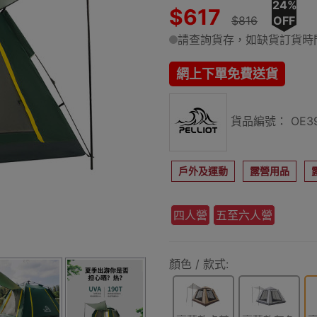
24%
$617
$816
OFF
請查詢貨存，如缺貨訂貨時間
網上下單免費送貨
貨品編號： OE39
戶外及運動
露營用品
四人營
五至六人營
顏色 / 款式: