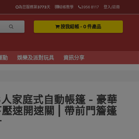
為您服務第
3773
天
結帳教學
3956 8117
登入/註冊
按我結帳 - 0 件產品
運動
娛樂及派對玩具
資訊分享
4-6人家庭式自動帳篷 - 豪華
/下壓速開速關 | 帶前門簷篷
計