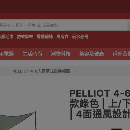
冰感毛巾
防蚊驅蚊
電動輪椅
風扇衣
玩水必備
用電器
生活時尚
潮物科技
美容及健康
戶外及
篷
PELLIOT 4-6人家庭式自動帳篷
PELLIOT 
款綠色 | 上
| 4面通風設