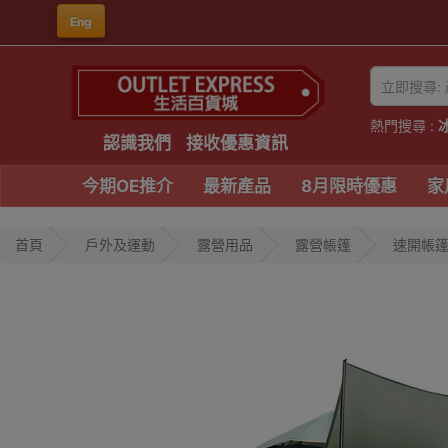
Eng
熱門搜尋 :
認識我們
接收優惠資訊
今期OE推介
最新產品
8月限時優惠
家
首頁
戶外及運動
露營用品
露營帳篷
速開帳