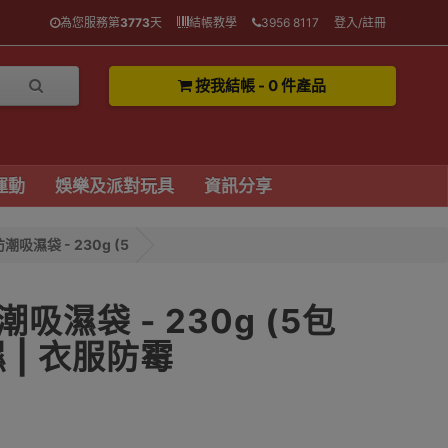
為您服務第
3773
天
結帳教學
3956 8117
登入/註冊
按我結帳 - 0 件產品
運動
娛樂及派對玩具
資訊分享
吸濕袋 - 230g (5
濕袋 - 230g (5包
濕 | 衣服防霉