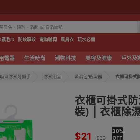
冰感毛巾
防蚊驅蚊
電動輪椅
風扇衣
玩水必備
用電器
生活時尚
潮物科技
美容及健康
戶外及
吸濕防潮好幫手
防潮用品
吸濕包/吸濕器
衣櫃可掛式防潮
衣櫃可掛式防潮吸
裝) | 衣櫃除
30%
$21
$30
OFF