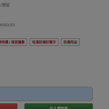
/預留
660001
時特價 / 清貨優惠
吸濕防潮好幫手
防潮用品
加入購物車