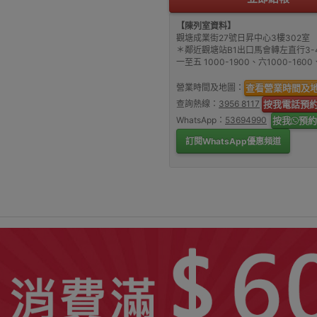
【陳列室資料】
觀塘成業街27號日昇中心3樓302室
＊鄰近觀塘站B1出口馬會轉左直行3-
一至五 1000-1900、六1000-16
營業時間及地圖：
查看營業時間及
查詢熱線：
3956 8117
按我電話預
WhatsApp：
53694990
按我
預約
訂閱WhatsApp優惠頻道