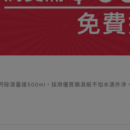
化鈣除濕量達500ml，採用優質鎖濕紙不怕水滴外