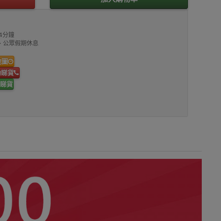
4分鐘
00、公眾假期休息
地圖
約睇貨
睇貨