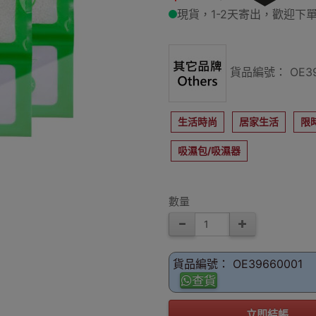
現貨，1-2天寄出，歡迎下單
貨品編號： OE39
生活時尚
居家生活
限
吸濕包/吸濕器
數量
貨品編號： OE39660001
查貨
立即結帳