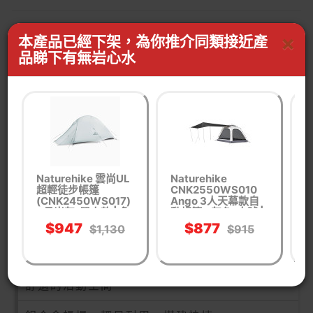
產品介紹
×
本產品已經下架，為你推介同類接近產
品睇下有無岩心水
Naturehike P-Plus 3-4人鋁桿帳篷採用210T滌
綸布，能夠UPF50+防曬，防水PU 2000mm，可
在各種氣候條件下保護您的活動。大門廳設計可拓
展您的室內空間，在帳號內有更多舒適的活動空
間。全鋁合金帳桿搭配簡易扣件的設計，可輕鬆搭
建，即便是沒有經驗的使用者也能輕鬆完成。
Naturehike 雲尚UL
Naturehike
P
超輕徒步帳篷
CNK2550WS010
產品特點
(CNK2450WS017)
Ango 3人天幕款自
-
- 月岩灰-單人款 | 魚
動帳篷 - 灰色-大號 |
脊結構 | 一帳三用
PU2000+ | 3秒速開
$947
$877
$1,130
$915
支架 | 多種搭建模式
雙層滌綸布，UPF50+防曬，防水PU 2000mm
大門廳設計，可拓展室內空間，在帳號內有更多
舒適的活動空間