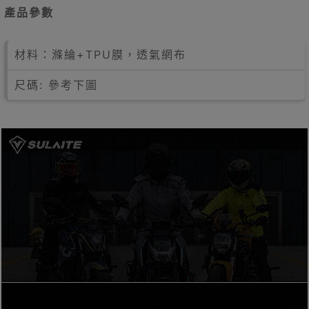
產品參數
材料：滌綸+TPU膜，透氣網布
尺碼: 參考下圖