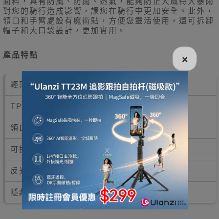
面料，具有防風、防雨、透氣，能夠防止大風特大暴雨
對您的騎行造成影響，讓您在騎行中更加安全。此外，
領口和手臂處設有魔術貼，方便您靈活使用，還可拆卸
帽子和大口袋設計，更加實用。
產品特點
×
輕薄、透氣、舒適
TPU複合防水面料
領口魔術貼、手臂魔術貼
可拆卸帽子、大口袋設計
反光LOGO、三層門襟防水
隱藏式鞋套