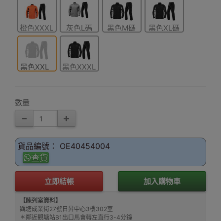
橙色XXXL
灰色L碼
黑色M碼
黑色XL碼
碼
黑色XXL
黑色XXXL
碼
碼
數量
貨品編號： OE40454004
查貨
立即結帳
加入購物車
【陳列室資料】
觀塘成業街27號日昇中心3樓302室
＊鄰近觀塘站B1出口馬會轉左直行3-4分鐘