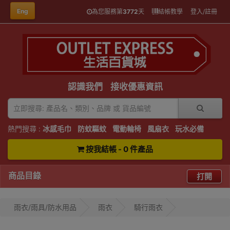
Eng
為您服務第
3772
天
結帳教學
登入/註冊
認識我們
接收優惠資訊
熱門搜尋 :
冰感毛巾
防蚊驅蚊
電動輪椅
風扇衣
玩水必備
按我結帳 - 0 件產品
商品目錄
打開
雨衣/雨具/防水用品
雨衣
騎行雨衣