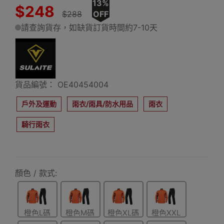
13%
$248
$288
OFF
請查詢貨存，如缺貨訂貨時間約7-10天
貨品編號： OE40454004
戶外及運動
雨衣/雨具/防水用品
雨衣
騎行雨衣
顏色 / 款式:
橙色L碼
橙色M碼
橙色XL碼
橙色XXL
碼