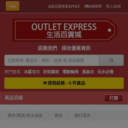
Eng
為您服務第
3773
天
結帳教學
登入/註冊
認識我們
接收優惠資訊
熱門搜尋 :
冰感毛巾
防蚊驅蚊
電動輪椅
風扇衣
玩水必備
按我結帳 - 0 件產品
商品目錄
打開
雨衣/雨具/防水用品
雨衣
騎行雨衣