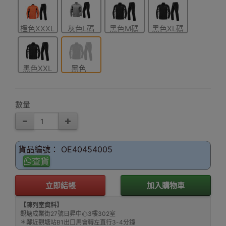
橙色XXXL
灰色L碼
黑色M碼
黑色XL碼
碼
黑色XXL
黑色
碼
XXXL碼
數量
貨品編號： OE40454005
查貨
立即結帳
加入購物車
【陳列室資料】
觀塘成業街27號日昇中心3樓302室
＊鄰近觀塘站B1出口馬會轉左直行3-4分鐘