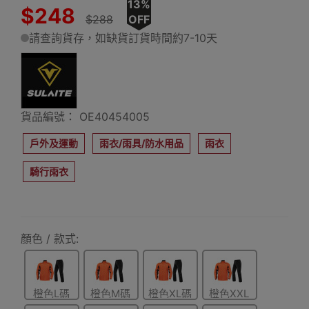
13%
$248
$288
OFF
請查詢貨存，如缺貨訂貨時間約7-10天
貨品編號： OE40454005
戶外及運動
雨衣/雨具/防水用品
雨衣
騎行雨衣
顏色 / 款式:
橙色L碼
橙色M碼
橙色XL碼
橙色XXL
碼