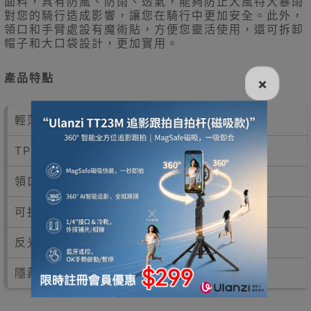
面料，具有防風、防雨、透氣，能夠防止大風特大暴雨
對您的騎行造成影響，讓您在騎行中更加安全。此外，
領口和手臂處設有魔術貼，方便您靈活使用，還可拆卸
帽子和大口袋設計，更加實用。
產品特點
×
輕薄、透氣、舒適
TPU複合防水面料
領口魔術貼、手臂魔術貼
可拆卸帽子、大口袋設計
反光LOGO、三層門襟防水
隱藏式鞋套