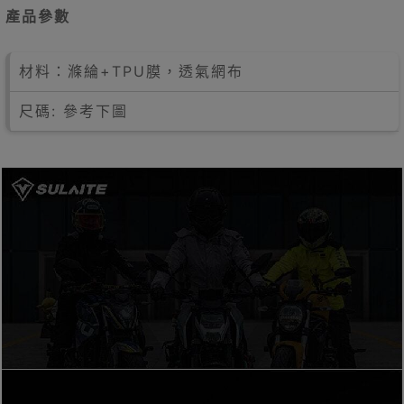
產品參數
材料：滌綸+TPU膜，透氣網布
尺碼: 參考下圖