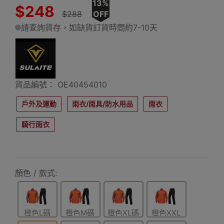
13%
$248
$288
OFF
請查詢貨存，如缺貨訂貨時間約7-10天
貨品編號： OE40454010
戶外及運動
雨衣/雨具/防水用品
雨衣
騎行雨衣
顏色 / 款式:
橙色L碼
橙色M碼
橙色XL碼
橙色XXL
碼