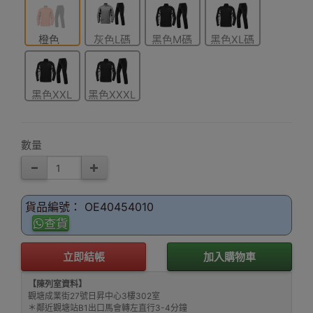
橙色
灰色L碼
黑色M碼
黑色XL碼
XXXL碼
黑色XXL
黑色XXXL
碼
碼
數量
貨品編號： OE40454010
查貨
立即結帳
加入購物車
【陳列室資料】
觀塘成業街27號日昇中心3樓302室
＊鄰近觀塘站B1出口馬會轉左直行3-4分鐘