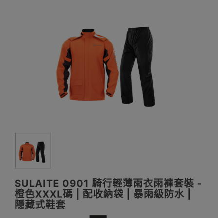
SULAITE 0901 騎行輕薄雨衣雨褲套裝 -
橙色XXXL碼 | 配收納袋 | 暴雨級防水 |
隱藏式鞋套