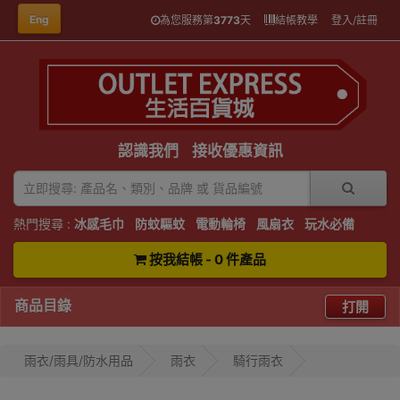
Eng
為您服務第
3773
天
結帳教學
登入/註冊
認識我們
接收優惠資訊
熱門搜尋 :
冰感毛巾
防蚊驅蚊
電動輪椅
風扇衣
玩水必備
按我結帳 - 0 件產品
商品目錄
打開
雨衣/雨具/防水用品
雨衣
騎行雨衣