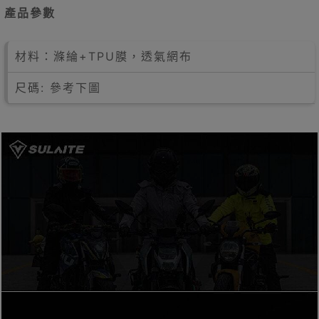
產品參數
材料：滌綸+TPU膜，透氣網布
尺碼: 參考下圖