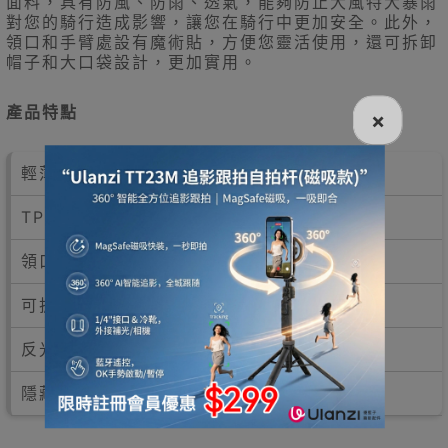
面料，具有防風、防雨、透氣，能夠防止大風特大暴雨
對您的騎行造成影響，讓您在騎行中更加安全。此外，
領口和手臂處設有魔術貼，方便您靈活使用，還可拆卸
帽子和大口袋設計，更加實用。
產品特點
×
輕薄、透氣、舒適
TPU複合防水面料
領口魔術貼、手臂魔術貼
可拆卸帽子、大口袋設計
反光LOGO、三層門襟防水
隱藏式鞋套