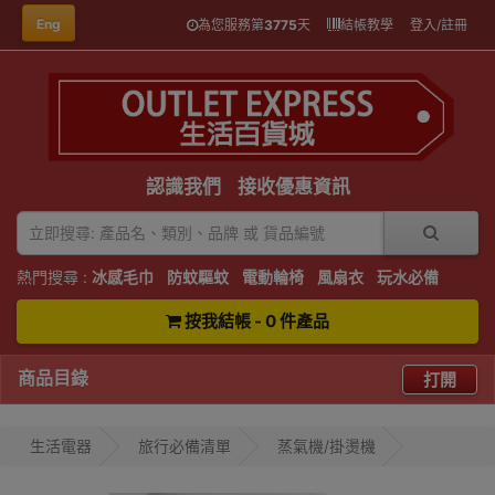
Eng
為您服務第
3775
天
結帳教學
登入/註冊
認識我們
接收優惠資訊
熱門搜尋 :
冰感毛巾
防蚊驅蚊
電動輪椅
風扇衣
玩水必備
按我結帳 - 0 件產品
商品目錄
打開
生活電器
旅行必備清單
蒸氣機/掛燙機