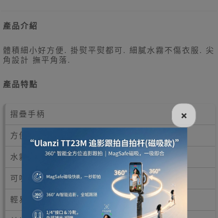
產品介紹
體積細小好方便. 掛熨平熨都可. 細膩水霧不傷衣服. 尖
角設計 撫平角落.
產品特點
×
摺疊手柄
方便調整掛燙、平燙
水霧按鈕
可噴出細膩水霧，水潤護衣不傷衣物
輕易快捷去褶，各種材質都適用