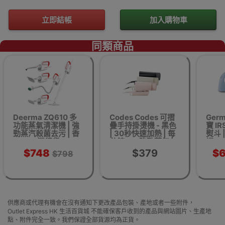
立即結帳
加入購物車
同類商品
Deerma ZQ610 多
Codes Codes 可摺
Germ
功能蒸氣清潔機 | 強
疊手持掛燙機 - 黑色
寶 IR
勁蒸汽殺菌去污 | 香
| 30秒快速加熱 | 每
熨斗 
港行貨
分鐘20g強勁蒸氣 | 7
蟎 U
孔均勻噴射不傷衣 |
工學
$748
$379
$
$798
香港行貨
(粉藍
供應商或代理有機會在沒有通知下更改產品包裝、產地或者一些附件，
Outlet Express HK 生活百貨城 不能確保客戶收到的產品與網站圖片、生產地
點、附件完全一致。我們保證全部貨源均為正貨。