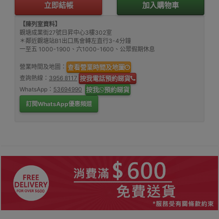
立即結帳
加入購物車
【陳列室資料】
觀塘成業街27號日昇中心3樓302室
＊鄰近觀塘站B1出口馬會轉左直行3-4分鐘
一至五 1000-1900、六1000-1600、公眾假期休息
營業時間及地圖：
查看營業時間及地圖
查詢熱線：
3956 8117
按我電話預約睇貨
WhatsApp：
53694990
按我
預約睇貨
訂閱WhatsApp優惠頻道