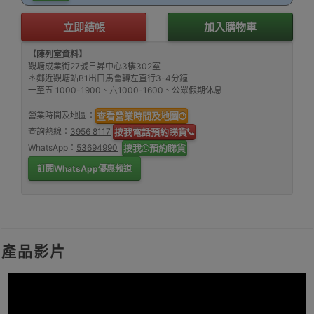
立即結帳
加入購物車
【陳列室資料】
觀塘成業街27號日昇中心3樓302室
＊鄰近觀塘站B1出口馬會轉左直行3-4分鐘
一至五 1000-1900、六1000-1600、公眾假期休息
營業時間及地圖：
查看營業時間及地圖
查詢熱線：
3956 8117
按我電話預約睇貨
WhatsApp：
53694990
按我
預約睇貨
訂閱WhatsApp優惠頻道
產品影片