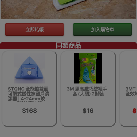
立即結帳
加入購物車
同類商品
STQNC 全能擦雙面
3M 思高纖巧絨裡手
3M™
可調式磁性擦窗戶清
套 (大碼) 2對裝
全效
潔器 | 4-24mm玻
璃|抹窗神器
$168
$16
$