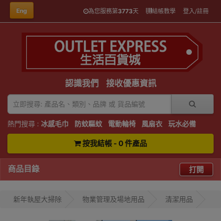
Eng
為您服務第
3773
天
結帳教學
登入/註冊
認識我們
接收優惠資訊
熱門搜尋 :
冰感毛巾
防蚊驅蚊
電動輪椅
風扇衣
玩水必備
按我結帳 - 0 件產品
商品目錄
打開
新年執屋大掃除
物業管理及場地用品
清潔用品