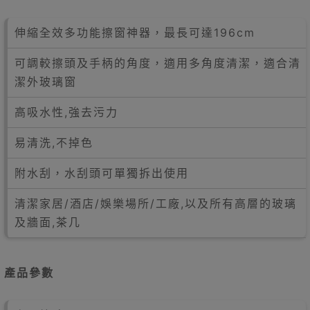
伸縮全效多功能擦窗神器，最長可達196cm
可調較擦頭及手柄的角度，適用多角度清潔，適合清
潔外玻璃窗
高吸水性,強去污力
易清洗,不掉色
附水刮，水刮頭可單獨拆出使用
清潔家居/酒店/娛樂場所/工廠,以及所有高層的玻璃
及牆面,茶几
產品參數