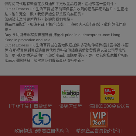
供應商或代理有機會在沒有通知下更改產品包裝、產地或者一些附件，
Outlet Express HK 生活百貨城 不能確保客戶收到的產品與網站圖片、生產地
點、附件完全一致。我們保證全部貨源均為正貨。
如網站未及時更新資料，歡迎與我們聯絡。
貨品原箱配送，如沒有註明免/包安裝，一般須客人自行組裝，歡迎與我們聯
絡。
Buy 多功能伸縮桿擦抹窗神器 抹窗棒 price in outletexpress .com Hong
Kong.In promotion and sale.
Outlet Express HK 生活百貨城在香港觀塘提供 多功能伸縮桿擦抹窗神器 抹窗
棒 在那裡買邊到買或邊度買代理資料及價錢實惠借批發優惠以及公司學校報
價，更可送到香港或澳門而部份產品比團購更優惠，更可以為你推薦推介相似
產品及優點缺點，請留意我們最新產品價格更新。
【正版正貨】商標認證
優網店認證
滿HKD600免費送貨
政府物流服務署註冊供應商
精選產品會員額外折扣