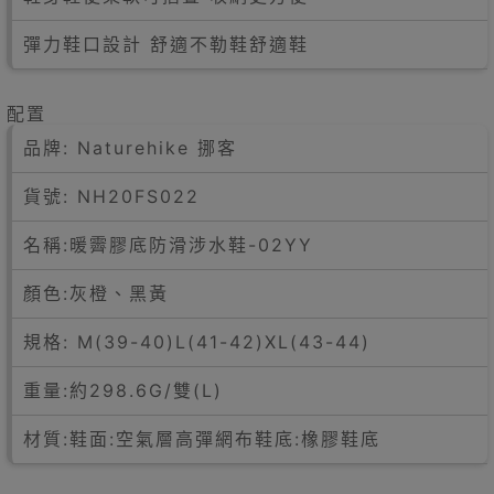
彈力鞋口設計 舒適不勒鞋舒適鞋
配置
品牌: Naturehike 挪客
貨號: NH20FS022
名稱:暖霽膠底防滑涉水鞋-02YY
顏色:灰橙、黑黃
規格: M(39-40)L(41-42)XL(43-44)
重量:約298.6G/雙(L)
材質:鞋面:空氣層高彈網布鞋底:橡膠鞋底