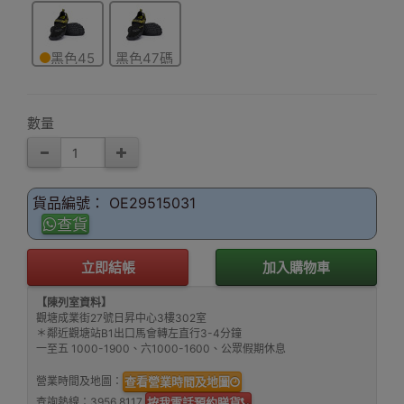
碼
碼
43碼
黑色45
黑色47碼
碼
數量
貨品編號： OE29515031
查貨
立即結帳
加入購物車
【陳列室資料】
觀塘成業街27號日昇中心3樓302室
＊鄰近觀塘站B1出口馬會轉左直行3-4分鐘
一至五 1000-1900、六1000-1600、公眾假期休息
營業時間及地圖：
查看營業時間及地圖
查詢熱線：
3956 8117
按我電話預約睇貨