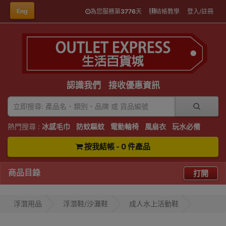
Eng
為您服務第
3776
天
結帳教學
登入/註冊
認識我們
接收優惠資訊
熱門搜尋 :
冰感毛巾
防蚊驅蚊
電動輪椅
風扇衣
玩水必備
按我結帳 - 0 件產品
商品目錄
打開
浮潛用品
浮潛鞋/沙灘鞋
成人水上活動鞋