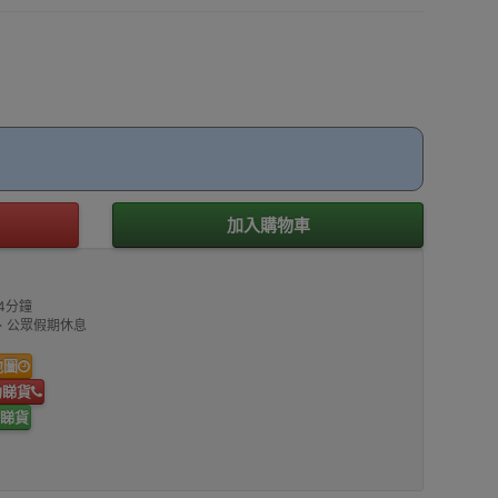
加入購物車
4分鐘
00、公眾假期休息
地圖
約睇貨
睇貨