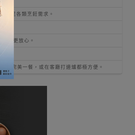
駕馭，滿足各類烹飪需求。
使用時更放心。
房烹調完美一餐，或在客廳打邊爐都極方便。