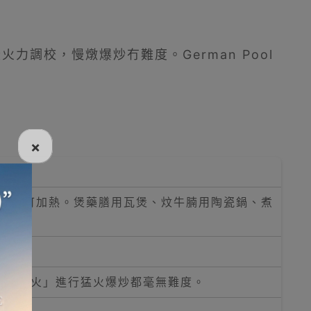
3段火力調校，慢燉爆炒冇難度。German Pool
×
鍋具均可加熱。煲藥膳用瓦煲、炆牛腩用陶瓷鍋、煮
率「武火」進行猛火爆炒都毫無難度。