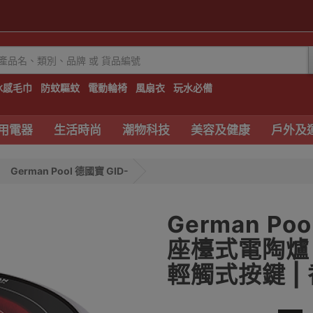
冰感毛巾
防蚊驅蚊
電動輪椅
風扇衣
玩水必備
用電器
生活時尚
潮物科技
美容及健康
戶外及
German Pool 德國寶 GID-
German Poo
座檯式電陶爐 
輕觸式按鍵 |