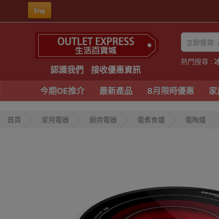
Eng
熱門搜尋 :
認識我們
接收優惠資訊
今期OE推介
最新產品
8月限時優惠
家
首頁
家用電器
廚房電器
電煮食爐
電陶爐