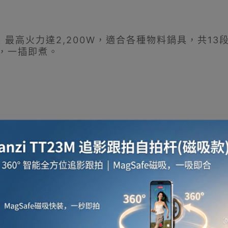
S 電陶爐 最高火力達2,200W，適合各種物料鍋具，共1
插頭，一插即煮。
、砂鍋、玻璃鍋、金屬煲/鑊等。不論材質，只要是耐熱
得更完美烹調效果！
調整，以單環低功率「文火」慢燉老火靚湯，以雙環高功