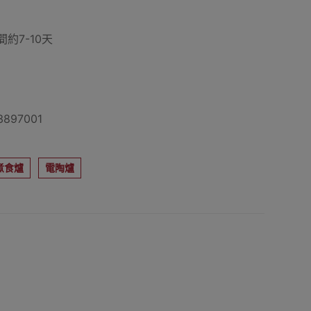
約7-10天
897001
煮食爐
電陶爐