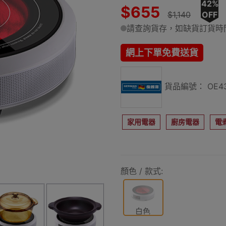
42%
$655
$1,140
OFF
請查詢貨存，如缺貨訂貨時間
網上下單免費送貨
貨品編號： OE43
家用電器
廚房電器
電
顏色 / 款式:
白色