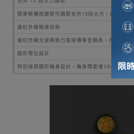
合共 13 段火力調校
簡單輕觸按鍵即可調節合共13段火力，提供 100
遠紅外線極速加熱
遠紅外線光波將熱力直接傳導至鍋具，升溫快且
圓形慳位設計
特別採用圓形機身設計，機身闊度僅28cm方便