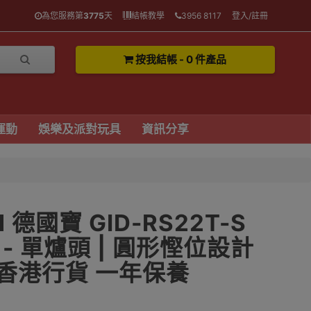
為您服務第
3775
天
結帳教學
3956 8117
登入/註冊
按我結帳 - 0 件產品
運動
娛樂及派對玩具
資訊分享
l 德國寶 GID-RS22T-S
- 單爐頭 | 圓形慳位設計
 香港行貨 一年保養