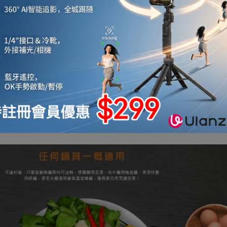
 至 2,200 瓦火力調校，從低溫慢火至高熱爆炒都能
減低熱量流失，環保節能；不會放射有害電磁波或幅射，
收納，13A插頭一插即用，入得廚房出得廳堂，無論在廚