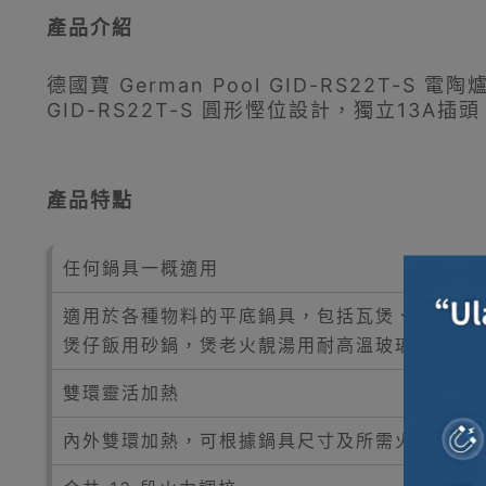
產品介紹
德國寶 German Pool GID-RS22T-
GID-RS22T-S 圓形慳位設計，獨立13A
產品特點
任何鍋具一概適用
適用於各種物料的平底鍋具，包括瓦煲、陶瓷鍋
煲仔飯用砂鍋，煲老火靚湯用耐高溫玻璃鍋，獲
雙環靈活加熱
內外雙環加熱，可根據鍋具尺寸及所需火力靈活