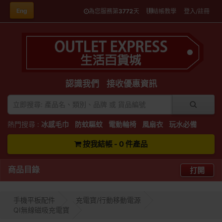
Eng
為您服務第
3772
天
結帳教學
登入/註冊
認識我們
接收優惠資訊
熱門搜尋 :
冰感毛巾
防蚊驅蚊
電動輪椅
風扇衣
玩水必備
按我結帳 - 0 件產品
商品目錄
打開
手機平板配件
充電寶/行動移動電源
QI無線磁吸充電寶