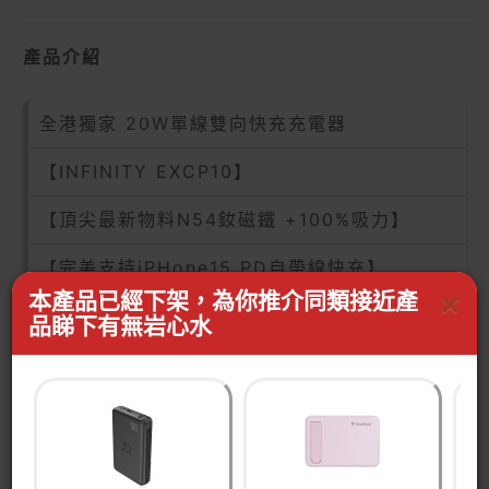
產品介紹
全港獨家 20W單線雙向快充充電器
【INFINITY EXCP10】
【頂尖最新物料N54釹磁鐵 +100%吸力】
【完美支持iPHone15 PD自帶線快充】
×
本產品已經下架，為你推介同類接近產
【全港性價比No.1
品睇下有無岩心水
?
慳30%】
10000mAh 激薄設計 體積極細 信用卡Size