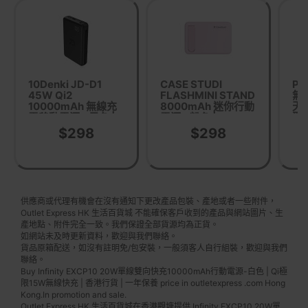
10Denki JD-D1
CASE STUDI
Pr
45W Qi2
FLASHMINI STAND
無
10000mAh 無線充
8000mAh 迷你行動
天藍
電移動電源 - 黑色 |
電源 - 粉色 | Tempo
聚
插線/磁嚟即時自動
紙巾Size | 製摺疊式
合
$298
$298
充電 | 15W磁吸無線
支架 | 香港行貨
快充 | 香港行貨
供應商或代理有機會在沒有通知下更改產品包裝、產地或者一些附件，
Outlet Express HK 生活百貨城 不能確保客戶收到的產品與網站圖片、生
產地點、附件完全一致。我們保證全部貨源均為正貨。
如網站未及時更新資料，歡迎與我們聯絡。
貨品原箱配送，如沒有註明免/包安裝，一般須客人自行組裝，歡迎與我們
聯絡。
Buy Infinity EXCP10 20W單線雙向快充10000mAh行動電源-白色 | Qi極
限15W無線快充 | 香港行貨 | 一年保養 price in outletexpress .com Hong
Kong.In promotion and sale.
Outlet Express HK 生活百貨城在香港觀塘提供 Infinity EXCP10 20W單