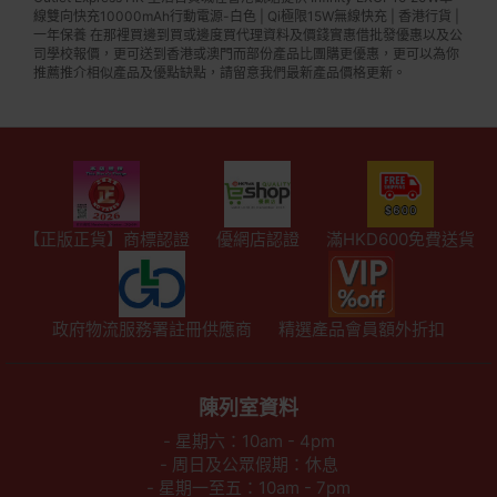
線雙向快充10000mAh行動電源-白色 | Qi極限15W無線快充 | 香港行貨 |
一年保養 在那裡買邊到買或邊度買代理資料及價錢實惠借批發優惠以及公
司學校報價，更可送到香港或澳門而部份產品比團購更優惠，更可以為你
推薦推介相似產品及優點缺點，請留意我們最新產品價格更新。
【正版正貨】商標認證
優網店認證
滿HKD600免費送貨
政府物流服務署註冊供應商
精選產品會員額外折扣
陳列室資料
- 星期六：10am - 4pm
- 周日及公眾假期：休息
- 星期一至五：10am - 7pm