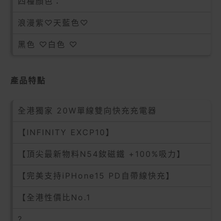
四種顏色：
浪漫紫♡天藍色♡
黑色 ♡白色 ♡
產品特點
全港獨家 20W單線雙向快充充電器
【INFINITY EXCP10】
【頂尖最新物料N54釹磁鐵 +100%吸力】
【完美支持iPHone15 PD自帶線快充】
【全港性價比No.1
?