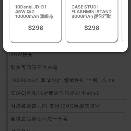
N54釹磁鐵 極限吸力支援Apple MagSafe磁吸
10Denki JD-D1
CASE STUDI
P
45W Qi2
FLASHMINI STAND
快充功能
10000mAh 無線充
8000mAh 迷你行動
天
電移動電源 - 黑色 |
電源 - 粉色 | Tempo
聚
自帶線 TypeC to TypeC 支持iPhone15/三星
插線/磁嚟即時自動
紙巾Size | 製摺疊式
$298
$298
充電 | 15W磁吸無線
支架 | 香港行貨
20W快充
快充 | 香港行貨
自帶線 TypeC to iPhone支持iPhone12-4
20W快充
最多可同時三台充電
10000mAh 激薄設計 體積極細 信用卡Size
支援Qi極限15W無線快充及AirPods2
附送磁鐵磁力圈 支持100%無線充技術
全球產品責任保險一千萬