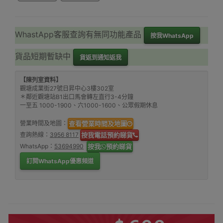
WhastApp客服查詢有無同功能產品
按我WhatsApp
貨品短期暫缺中
貨返到通知返我
【陳列室資料】
觀塘成業街27號日昇中心3樓302室
＊鄰近觀塘站B1出口馬會轉左直行3-4分鐘
一至五 1000-1900、六1000-1600、公眾假期休息
營業時間及地圖：
查看營業時間及地圖
查詢熱線：
3956 8117
按我電話預約睇貨
WhatsApp：
53694990
按我
預約睇貨
訂閱WhatsApp優惠頻道