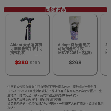
同類商品
Aidapt 愛意達 高度
Aidapt 愛意達 高度
Ai
可調摺疊式手杖 | 可
可調摺疊式手杖
可
摺式拐杖
MSVP2051 - (迷宮)
MS
MSVP2054 - 魔幻
花開
$280
$268
$299
供應商或代理有機會在沒有通知下更改產品包裝、產地或者一些附件，
Outlet Express HK 生活百貨城 不能確保客戶收到的產品與網站圖片、生
產地點、附件完全一致。我們保證全部貨源均為正貨。
如網站未及時更新資料，歡迎與我們聯絡。
貨品原箱配送，如沒有註明免/包安裝，一般須客人自行組裝，歡迎與我們
聯絡。