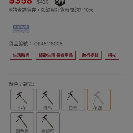
$358
$420
OFF
請查詢貨存，如缺貨訂貨時間約7-10天
貨品編號： OE45118006
生活時尚
銀齡生活 長者用品
助行拐杖
拐杖
顏色 / 款式:
小花
斑馬
白瓷
花園
調色板
長頸鹿