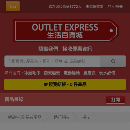
Eng
為您服務第
3772
天
結帳教學
登入/註冊
認識我們
接收優惠資訊
熱門搜尋 :
冰感毛巾
防蚊驅蚊
電動輪椅
風扇衣
玩水必備
按我結帳 - 0 件產品
商品目錄
打開
銀齡生活 長者用品
助行拐杖
拐杖