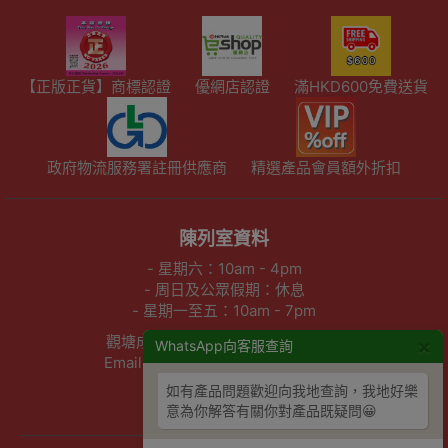
【正版正貨】商標認證
優網店認證
滿HKD600免費送貨
政府物流服務署註冊供應商
精選產品會員額外折扣
陳列室資料
- 星期六：10am - 4pm
- 周日及公眾假期：休息
- 星期一至五：10am - 7pm
觀塘成業街27號日昇中心3樓302室
×
WhatsApp向客服查詢
Email :info@outletexpress.com.hk
查詢熱線 :3956 8117
如有產品問題歡迎向我地查詢，我地好樂
WhatsApp :53694990
意為你解答有關你對產品既疑問😀