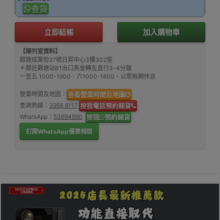
查貨
立即結帳
加入購物車
【陳列室資料】
觀塘成業街27號日昇中心3樓302室
＊鄰近觀塘站B1出口馬會轉左直行3-4分鐘
一至五 1000-1900、六1000-1600、公眾假期休息
營業時間及地圖：
查看營業時間及地圖
查詢熱線：
3956 8117
按我電話預約睇貨
WhatsApp：
53694990
按我
預約睇貨
訂閱WhatsApp優惠頻道