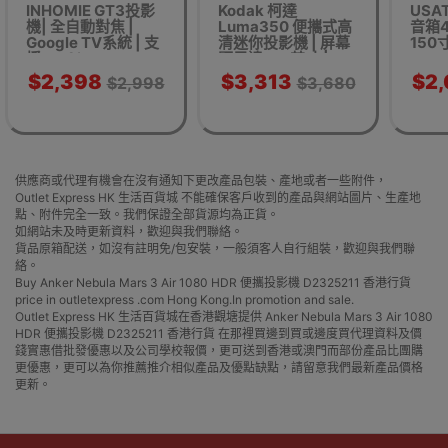
INHOMIE GT3投影
Kodak 柯達
USAT
機| 全自動對焦 |
Luma350 便攜式高
音箱4
Google TV系統 | 支
清迷你投影機 | 屏幕
150寸
援Netflix、
顯示達150英寸 |
Play 
YouTube、Disney+
200 ANSI流明亮度 |
$2,398
$3,313
$2
$2,998
$3,680
| 4K高清解碼 - 香港
香港行貨
本地一年保用
供應商或代理有機會在沒有通知下更改產品包裝、產地或者一些附件，
Outlet Express HK 生活百貨城 不能確保客戶收到的產品與網站圖片、生產地
點、附件完全一致。我們保證全部貨源均為正貨。
如網站未及時更新資料，歡迎與我們聯絡。
貨品原箱配送，如沒有註明免/包安裝，一般須客人自行組裝，歡迎與我們聯
絡。
Buy Anker Nebula Mars 3 Air 1080 HDR 便攜投影機 D2325211 香港行貨
price in outletexpress .com Hong Kong.In promotion and sale.
Outlet Express HK 生活百貨城在香港觀塘提供 Anker Nebula Mars 3 Air 1080
HDR 便攜投影機 D2325211 香港行貨 在那裡買邊到買或邊度買代理資料及價
錢實惠借批發優惠以及公司學校報價，更可送到香港或澳門而部份產品比團購
更優惠，更可以為你推薦推介相似產品及優點缺點，請留意我們最新產品價格
更新。