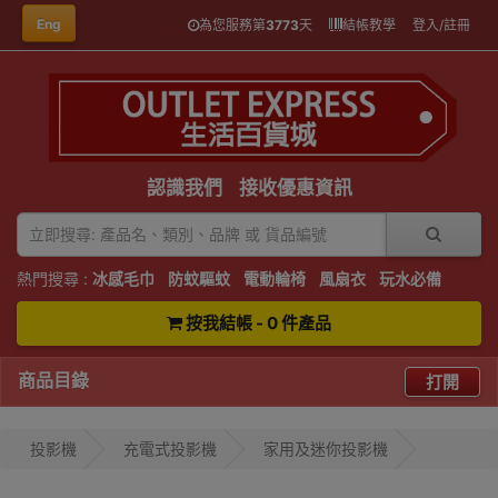
Eng
為您服務第
3773
天
結帳教學
登入/註冊
認識我們
接收優惠資訊
熱門搜尋 :
冰感毛巾
防蚊驅蚊
電動輪椅
風扇衣
玩水必備
按我結帳 - 0 件產品
商品目錄
打開
投影機
充電式投影機
家用及迷你投影機