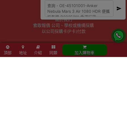
商店資訊
聯絡我們
關於我們
索取報價 公司、學校或機構採購
以公司採購卡(P卡)付款
歡迎成為Outlet Express HK供應商
頂部
地址
介紹
同類
加入購物車
其他資訊
下單須知
隱私權及條款聲明
保養條款及更換政策
除舊服務條款及細則
條款及細則
網站地圖