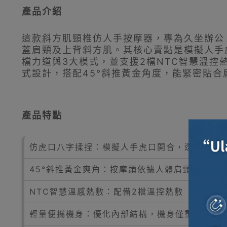
產品介紹
這款斜方肌頸椎仿人手按摩器，專為久坐辦公
蓋肩頸及上背斜方肌。其核心賣點是模擬人手
檔力道與3大模式，並支援2檔NTC智慧溫控熱
式設計，搭配45°斜推黃金角度，能緊密貼
產品特點
仿虎口八字揉捏：模擬人手虎口開合，透過6個
45°斜推黃金爽角：按摩頭依據人體肩頸曲線設
NTC智慧溫感熱敷：配備2檔溫控熱敷（40°C/
輕量便攜機身：優化內部結構，機身僅重約1.2k