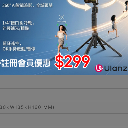
拉調節按摩部位與力度，也可固定成肩背式，解放雙手，
mm/寬95mm），6點指壓式覆蓋頭肩背區域，上方4
30×W135×H160 MM)