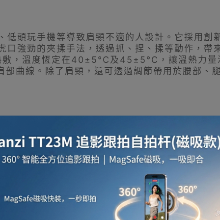
、低頭玩手機等導致肩頸不適的人設計。它採用創新
虎口強勁的夾揉手法，透過抓、捏、揉等動作，帶
敷，溫度恆定在40±5°C及45±5°C，讓溫熱力量
合肩部曲線。除了肩頸，還可透過調節帶用於腰部、
按摩頭呈八字排列，交替對肩頸進行抓、捏、揉，還原大
計，形成45°斜推角度，確保按摩頭緊密貼合斜方肌及上
45°C），發熱片面積達4620mm²，熱量均勻包覆肩
g，體積較上一代減少74.7%，穿戴輕盈不勒肩，長時間