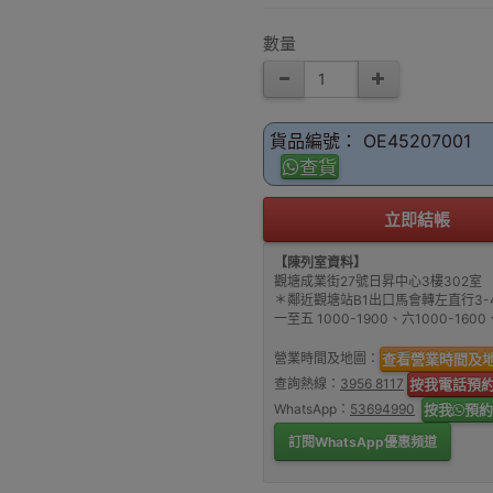
數量
貨品編號： OE45207001
查貨
立即結帳
【陳列室資料】
觀塘成業街27號日昇中心3樓302室
＊鄰近觀塘站B1出口馬會轉左直行3-
一至五 1000-1900、六1000-16
營業時間及地圖：
查看營業時間及
查詢熱線：
3956 8117
按我電話預
WhatsApp：
53694990
按我
預約
訂閱WhatsApp優惠頻道