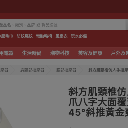
冰感毛巾
防蚊驅蚊
電動輪椅
風扇衣
玩水必備
用電器
生活時尚
潮物科技
美容及健康
戶外及
按摩器
肩頸部按摩器
腰部按摩器
斜方肌頸椎仿人手按摩器 
斜方肌頸椎仿人
爪八字大面覆蓋
45°斜推黃金