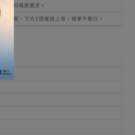
滿足不同場景需求。
頭揉捏頸部，下方2頭推按上背，按摩不敷衍。