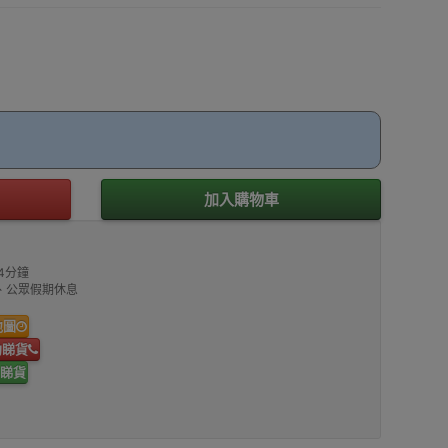
加入購物車
4分鐘
00、公眾假期休息
地圖
約睇貨
睇貨