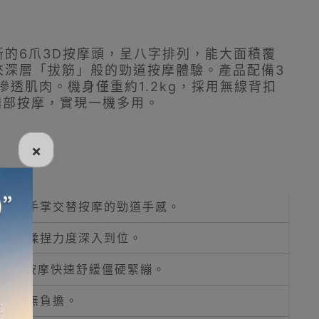
的6爪3D按摩頭，呈八字排列，能大面積覆
來深層「拔筋」般的勁道按摩體驗。產品配備3
滲透肌肉。機身僅重約1.2kg，採用無線背扣
腿部按摩，實現一機多用。
×
拇指與手掌交替按摩的勁道手感。
背，讓揉捏力度深入到位。
頸，配合按摩快速舒緩僵硬緊繃。
使用也無負擔。