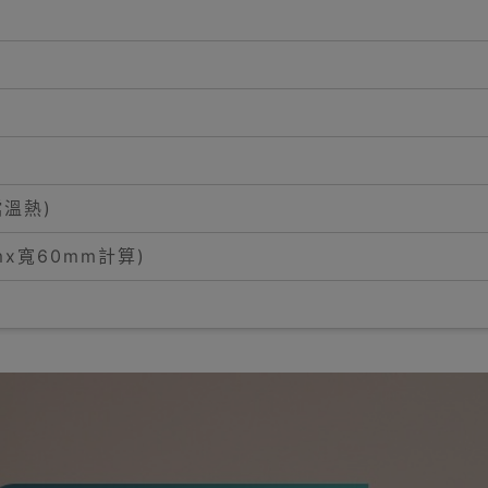
檔溫熱)
mx寬60mm計算)