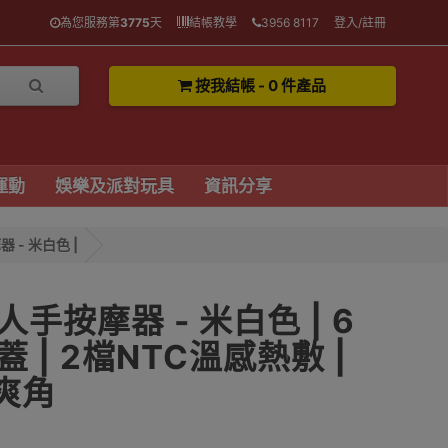
為您服務第
3775
天
結帳教學
3956 8117
登入/註冊
按我結帳 - 0 件產品
運動
娛樂及派對玩具
資訊分享
- 米白色 |
手按摩器 - 米白色 | 6
 | 2檔NTC溫感熱敷 |
爽角