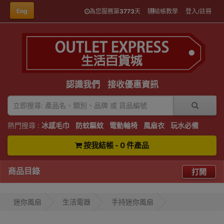
Eng
為您服務第
3773
天
結帳教學
登入/註冊
認識我們
接收優惠資訊
熱門搜尋 :
冰感毛巾
防蚊驅蚊
電動輪椅
風扇衣
玩水必備
按我結帳 - 0 件產品
商品目錄
打開
迷你風扇
生活電器
手持迷你風扇