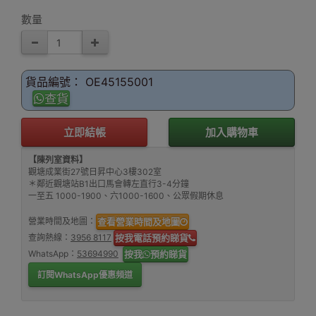
數量
貨品編號： OE45155001
查貨
立即結帳
加入購物車
【陳列室資料】
觀塘成業街27號日昇中心3樓302室
＊鄰近觀塘站B1出口馬會轉左直行3-4分鐘
一至五 1000-1900、六1000-1600、公眾假期休息
營業時間及地圖：
查看營業時間及地圖
查詢熱線：
3956 8117
按我電話預約睇貨
WhatsApp：
53694990
按我
預約睇貨
訂閱WhatsApp優惠頻道