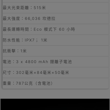
最大光束距離：515米
最大強度：66,036 坎德拉
最長運轉時間：Eco 模式下 60 小時
防水性能：IPX7； 1米
抗衝擊：1米
電池：3 x 4800 mAh 鋰離子電池
尺寸：302毫米×84毫米×50毫米
重量：787公克（含電池）