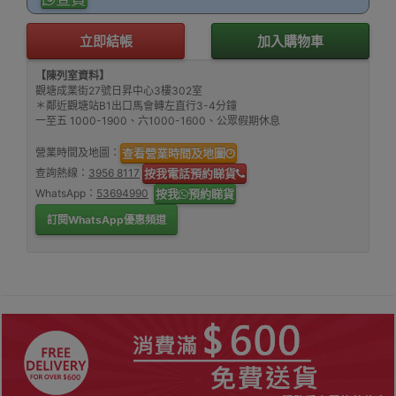
立即結帳
加入購物車
【陳列室資料】
觀塘成業街27號日昇中心3樓302室
＊鄰近觀塘站B1出口馬會轉左直行3-4分鐘
一至五 1000-1900、六1000-1600、公眾假期休息
營業時間及地圖：
查看營業時間及地圖
查詢熱線：
3956 8117
按我電話預約睇貨
WhatsApp：
53694990
按我
預約睇貨
訂閱WhatsApp優惠頻道