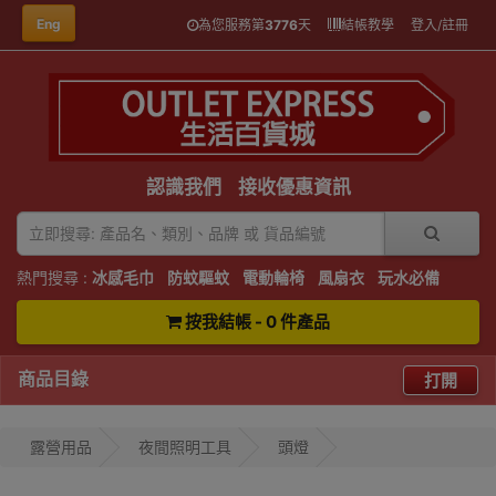
Eng
為您服務第
3776
天
結帳教學
登入/註冊
認識我們
接收優惠資訊
熱門搜尋 :
冰感毛巾
防蚊驅蚊
電動輪椅
風扇衣
玩水必備
按我結帳 - 0 件產品
商品目錄
打開
露營用品
夜間照明工具
頭燈