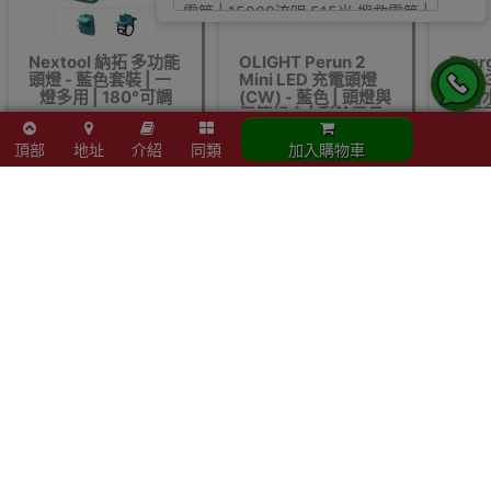
Nextool 納拓 多功能
OLIGHT Perun 2
Ener
頭燈 - 藍色套裝 | 一
Mini LED 充電頭燈
HDB
燈多用 | 180°可調
(CW) - 藍色 | 頭燈與
光防水
電筒組合 | 剩餘電量
明距離
指示 | 香港行貨
$208
$507
$
頂部
地址
介紹
同類
加入購物車
供應商或代理有機會在沒有通知下更改產品包裝、產地或者一些附件，
Outlet Express HK 生活百貨城 不能確保客戶收到的產品與網站圖片、生產地
點、附件完全一致。我們保證全部貨源均為正貨。
如網站未及時更新資料，歡迎與我們聯絡。
貨品原箱配送，如沒有註明免/包安裝，一般須客人自行組裝，歡迎與我們聯
絡。
Buy Nextorch 聖火30C 聖火30C超高亮大範圍搜尋電筒 | 15000流明 515米
搜救電筒 | 香港行貨 price in outletexpress .com Hong Kong.In promotion
and sale.
Outlet Express HK 生活百貨城在香港觀塘提供 Nextorch 聖火30C 聖火30C超
高亮大範圍搜尋電筒 | 15000流明 515米 搜救電筒 | 香港行貨 在那裡買邊到買
或邊度買代理資料及價錢實惠借批發優惠以及公司學校報價，更可送到香港或
澳門而部份產品比團購更優惠，更可以為你推薦推介相似產品及優點缺點，請
留意我們最新產品價格更新。