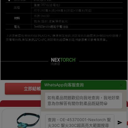
×
WhatsApp向客服查詢
立即結帳
加入購物車
如有產品問題歡迎向我地查詢，我地好樂
同類商品
意為你解答有關你對產品既疑問😀