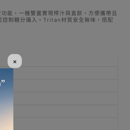
子蓋功能，一機雙蓋實現榨汁與直飲，方便攜帶且
制糖分攝入。Tritan材質安全無味，搭配
×