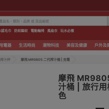
冰感毛巾
防蚊驅蚊
電動輪椅
風扇衣
玩水必備
用電器
生活時尚
潮物科技
美容及健康
戶外及
式榨汁杯
摩飛 MR9805 二代榨汁桶 | 充電
摩飛 MR980
汁桶 | 旅行用
色