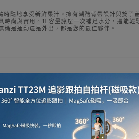
量，隨時隨地享受新鮮果汁。擁有潮酷背帶設計與雙
時尚與實用。1L容量讓您一次補足水分，還能輕鬆控
無論是運動還是外出，都是您的最佳夥伴。
能性。
，雙面玩法。
濾格茶倉設計。