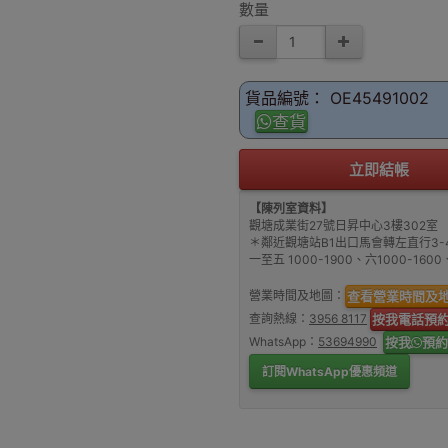
數量
貨品編號： OE45491002
查貨
立即結帳
【陳列室資料】
觀塘成業街27號日昇中心3樓302室
＊鄰近觀塘站B1出口馬會轉左直行3-
一至五 1000-1900、六1000-16
營業時間及地圖：
查看營業時間及
查詢熱線：
3956 8117
按我電話預
WhatsApp：
53694990
按我
預約
訂閱WhatsApp優惠頻道