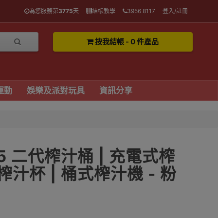
為您服務第
3775
天
結帳教學
3956 8117
登入/註冊
按我結帳 - 0 件產品
運動
娛樂及派對玩具
資訊分享
5 二代榨汁桶 | 充電式榨
榨汁杯 | 桶式榨汁機 - 粉