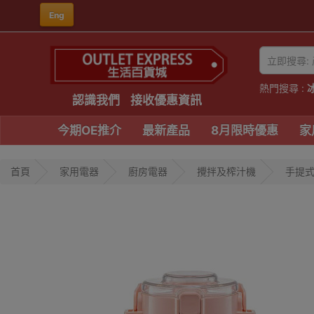
Eng
熱門搜尋 :
認識我們
接收優惠資訊
今期OE推介
最新產品
8月限時優惠
家
首頁
家用電器
廚房電器
攪拌及榨汁機
手提