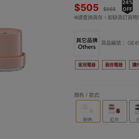
24%
$505
$668
OFF
請查詢貨存，如缺貨訂貨時間
貨品編號： OE45
家用電器
廚房電器
攪
顏色 / 款式:
粉色
紅色