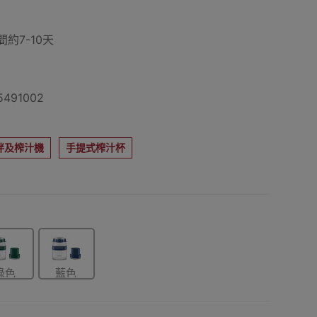
約7-10天
491002
拌及榨汁機
手提式榨汁杯
綠色
藍色