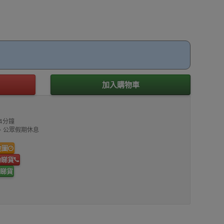
加入購物車
4分鐘
00、公眾假期休息
地圖
約睇貨
睇貨