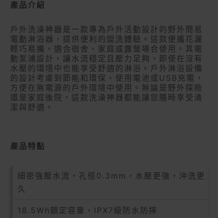
產品介紹
戶外洗澡神器是一款專為戶外活動設計的野外簡易
電動淋浴器，提供便利的盥洗體驗。這款便攜花灑
輕巧易攜，適合宿舍、家庭或露營場合使用。其電
動泵浦設計，讓水流穩定且壓力足夠，即使在沒有
水壓的環境中也能享受舒適的淋浴。戶外淋浴設備
的設計考慮到節能和環保，使用電池或USB充電，
方便在無電源的戶外環境中使用。無論是野外探險
還是家庭後院，這款洗澡神器都能讓您隨時享受清
潔與舒適。
產品特點
細密強壓水流，孔徑0.3mm，水壓更強，沖洗更
久
18.5Wh額定容量，IPX7級防水防摔