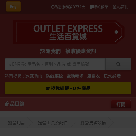
Eng
為您服務第
3772
天
結帳教學
登入/註冊
認識我們
接收優惠資訊
熱門搜尋 :
冰感毛巾
防蚊驅蚊
電動輪椅
風扇衣
玩水必備
按我結帳 - 0 件產品
商品目錄
打開
露營用品
露營工具及配件
露營洗澡設備