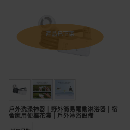
產品已下架
戶外洗澡神器 | 野外簡易電動淋浴器 | 宿
舍家用便攜花灑 | 戶外淋浴設備