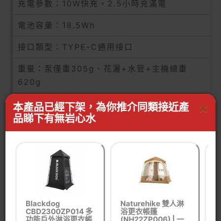
充電參數：10W快充，2.5小時充滿電
電池容量：18.5Wh
接口類型：TYPE-C通用接口
重量：泵僅重305g、花灑+水管+主機總重
620g
材質：ABS+PA66+20%玻纖
×
本產品已經下架，為你推介同類接近產
品睇下有無岩心水
標準配件：MAX SHOWER（內置電池）*1、
TYPE-C數據線（5V/2A,黑色）*1、說明書*1、
收納包*1
Blackdog
Naturehike 雙人淋
CBD2300ZP014 多
浴更衣帳篷
功能戶外淋浴更衣帳
(NH22ZP006) | 一