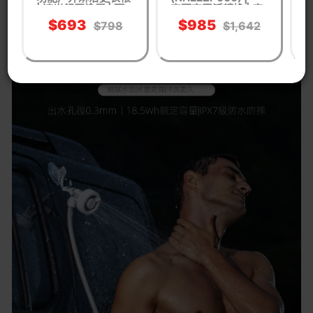
| 遮光銀膠塗層 | 可
室兩室靈活轉換 | 底
搭配淋浴裝備使用
下有排水孔
$693
$985
$798
$1,642