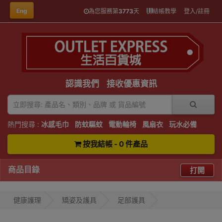
Eng
為您服務第
3773
天
結帳教學
登入/註冊
認識我們
接收優惠資訊
熱門搜尋 :
冰感毛巾
防蚊驅蚊
電動輪椅
風扇衣
玩水必備
按我結帳 - 0 件產品
商品目錄
打開
健康護理
矯姿及護具
足部護具