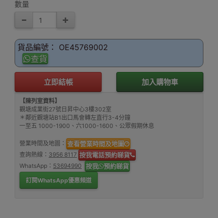
數量
貨品編號： OE45769002
查貨
立即結帳
加入購物車
【陳列室資料】
觀塘成業街27號日昇中心3樓302室
＊鄰近觀塘站B1出口馬會轉左直行3-4分鐘
一至五 1000-1900、六1000-1600、公眾假期休息
營業時間及地圖：
查看營業時間及地圖
查詢熱線：
3956 8117
按我電話預約睇貨
WhatsApp：
53694990
按我
預約睇貨
訂閱WhatsApp優惠頻道