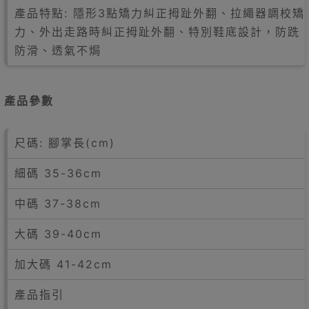
產品特點: 隱形3點矯力糾正拇趾外翻、拉繩器調校矯
力、外出走路時糾正拇趾外翻、特別鞋底設計，防跣
防滑、透氣不焗
產品參數
尺碼: 腳掌長(cm)
細碼 35-36cm
中碼 37-38cm
大碼 39-40cm
加大碼 41-42cm
產品指引