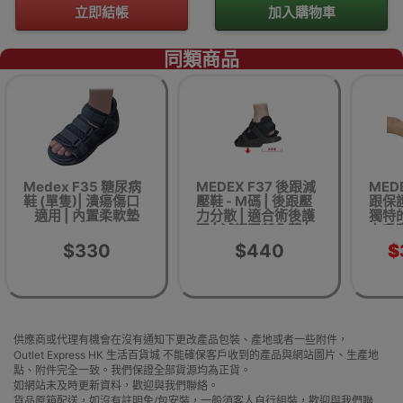
立即結帳
加入購物車
同類商品
Medex F35 糖尿病
MEDEX F37 後跟減
MEDE
鞋 (單隻)| 潰瘍傷口
壓鞋 - M碼 | 後跟壓
跟保護
適用 | 內置柔軟墊
力分散 | 適合術後護
獨特的
理 | 減輕跟部負荷 |
力吸賽
香港行貨
$330
$440
$
供應商或代理有機會在沒有通知下更改產品包裝、產地或者一些附件，
Outlet Express HK 生活百貨城 不能確保客戶收到的產品與網站圖片、生產地
點、附件完全一致。我們保證全部貨源均為正貨。
如網站未及時更新資料，歡迎與我們聯絡。
貨品原箱配送，如沒有註明免/包安裝，一般須客人自行組裝，歡迎與我們聯