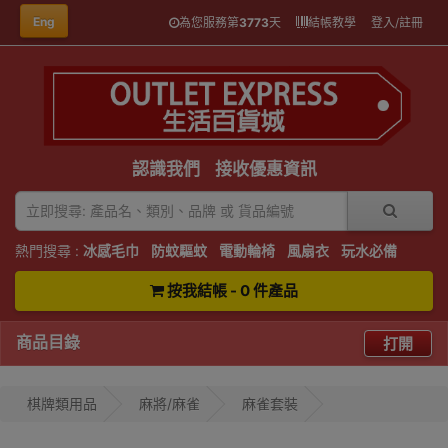
Eng
為您服務第
3773
天
結帳教學
登入/註冊
認識我們
接收優惠資訊
熱門搜尋 :
冰感毛巾
防蚊驅蚊
電動輪椅
風扇衣
玩水必備
按我結帳 - 0 件產品
商品目錄
打開
棋牌類用品
麻將/麻雀
麻雀套裝