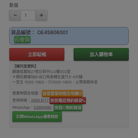
數量
貨品編號： OE45806001
查貨
立即結帳
加入購物車
【陳列室資料】
觀塘成業街27號日昇中心3樓302室
＊鄰近觀塘站B1出口馬會轉左直行3-4分鐘
一至五 1000-1900、六1000-1600、公眾假期休息
營業時間及地圖：
查看營業時間及地圖
查詢熱線：
3956 8117
按我電話預約睇貨
WhatsApp：
53694990
按我
預約睇貨
訂閱WhatsApp優惠頻道