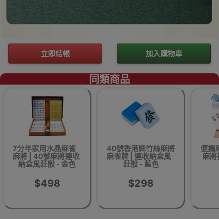
立即結帳
加入購物車
同類商品
7分半家用水晶麻雀
40號香港牌竹絲麻將
便攜麻
麻將 | 40號麻將連收
麻雀牌 | 連收納盒風
麻將
納盒風莊骰 - 金色
莊骰 - 藍色
$498
$298