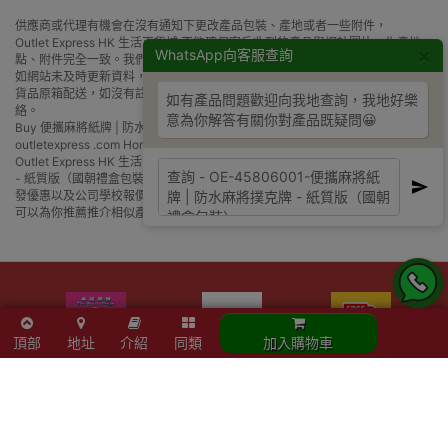
供應商或代理有機會在沒有通知下更改產品包裝、產地或者一些附件，
Outlet Express HK 生活百貨城 不能確保客戶收到的產品與網站圖片、生產地
×
WhatsApp向客服查詢
點、附件完全一致。我們保證全部貨源均為正貨。
如網站未及時更新資料，歡迎與我們聯絡。
貨品原箱配送，如沒有註明免/包安裝，一般須客人自行組裝，歡迎與我們聯
如有產品問題歡迎向我地查詢，我地好樂
絡。
意為你解答有關你對產品既疑問😀
Buy 便攜麻將紙牌 | 防水麻將撲克牌 - 紙質版（國朝禮盒包裝） price in
outletexpress .com Hong Kong.In promotion and sale.
Outlet Express HK 生活百貨城在香港觀塘提供 便攜麻將紙牌 | 防水麻將撲克牌
- 紙質版（國朝禮盒包裝） 在那裡買邊到買或邊度買代理資料及價錢實惠借批
發優惠以及公司學校報價，更可送到香港或澳門而部份產品比團購更優惠，更
可以為你推薦推介相似產品及優點缺點，請留意我們最新產品價格更新。
頂部
地址
介紹
同類
加入購物車
【正版正貨】商標認證
優網店認證
滿HKD600免費送貨
政府物流服務署註冊供應商
精選產品會員額外折扣