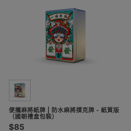
便攜麻將紙牌 | 防水麻將撲克牌 - 紙質版
（國朝禮盒包裝）
$85