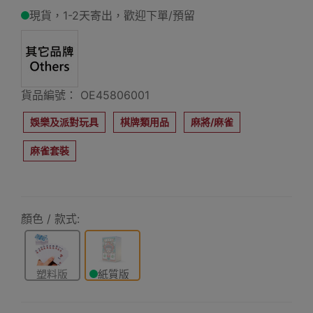
現貨，1-2天寄出，歡迎下單/預留
貨品編號： OE45806001
娛樂及派對玩具
棋牌類用品
麻將/麻雀
麻雀套裝
顏色 / 款式:
塑料版
紙質版
（國朝禮
盒包裝）