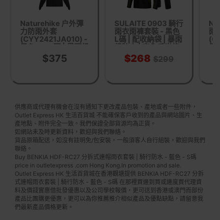
Naturehike 户外彈
SULAITE 0903 騎行
Na
力防雨外套
雨衣雨褲套裝 - 黑色
雨
(CYY2421JA010) -
L碼 | 配收納袋 | 暴雨
(C
黑色-XXL碼 | 暴雨級
級防水 | 安全反光條
黑色
防水 | 後背透氣拼接
| 隱藏式鞋套
防水
$375
$268
$299
| 立體風帽
供應商或代理有機會在沒有通知下更改產品包裝、產地或者一些附件，
Outlet Express HK 生活百貨城 不能確保客戶收到的產品與網站圖片、生
產地點、附件完全一致。我們保證全部貨源均為正貨。
如網站未及時更新資料，歡迎與我們聯絡。
貨品原箱配送，如沒有註明免/包安裝，一般須客人自行組裝，歡迎與我們
聯絡。
Buy BENKIA HDF-RC27 分拆式連帽雨衣套裝 | 騎行防水 - 藍色 - S碼
price in outletexpress .com Hong Kong.In promotion and sale.
Outlet Express HK 生活百貨城在香港觀塘提供 BENKIA HDF-RC27 分拆
式連帽雨衣套裝 | 騎行防水 - 藍色 - S碼 在那裡買邊到買或邊度買代理資
料及價錢實惠借批發優惠以及公司學校報價，更可送到香港或澳門而部份
產品比團購更優惠，更可以為你推薦推介相似產品及優點缺點，請留意我
們最新產品價格更新。