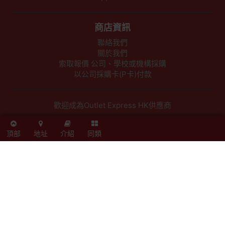
商店資訊
聯絡我們
關於我們
索取報價 公司、學校或機構採購
以公司採購卡(P卡)付款
歡迎成為Outlet Express HK供應商
頂部
地址
介紹
同類
其他資訊
下單須知
隱私權及條款聲明
保養條款及更換政策
除舊服務條款及細則
條款及細則
網站地圖