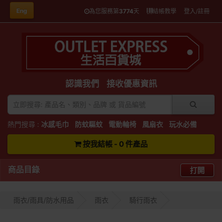
Eng
為您服務第
3774
天
結帳教學
登入/註冊
認識我們
接收優惠資訊
熱門搜尋 :
冰感毛巾
防蚊驅蚊
電動輪椅
風扇衣
玩水必備
按我結帳 - 0 件產品
商品目錄
打開
雨衣/雨具/防水用品
雨衣
騎行雨衣