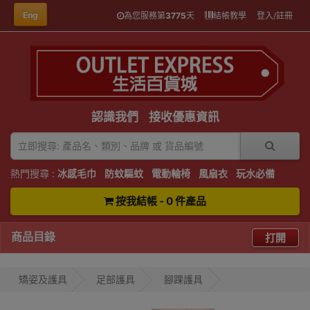
Eng
為您服務第
3775
天
結帳教學
登入/註冊
認識我們
接收優惠資訊
熱門搜尋 :
冰感毛巾
防蚊驅蚊
電動輪椅
風扇衣
玩水必備
按我結帳 - 0 件產品
商品目錄
打開
矯姿及護具
足部護具
腳踝護具