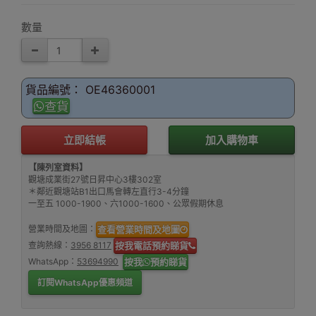
數量
貨品編號： OE46360001
查貨
立即結帳
加入購物車
【陳列室資料】
觀塘成業街27號日昇中心3樓302室
＊鄰近觀塘站B1出口馬會轉左直行3-4分鐘
一至五 1000-1900、六1000-1600、公眾假期休息
營業時間及地圖：
查看營業時間及地圖
查詢熱線：
3956 8117
按我電話預約睇貨
WhatsApp：
53694990
按我
預約睇貨
訂閱WhatsApp優惠頻道