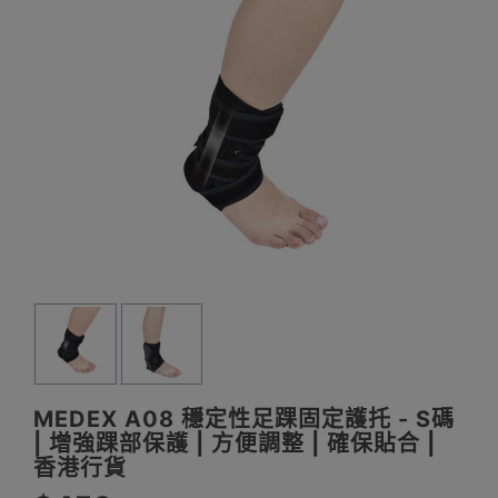
MEDEX A08 穩定性足踝固定護托 - S碼
| 增強踝部保護 | 方便調整 | 確保貼合 |
香港行貨