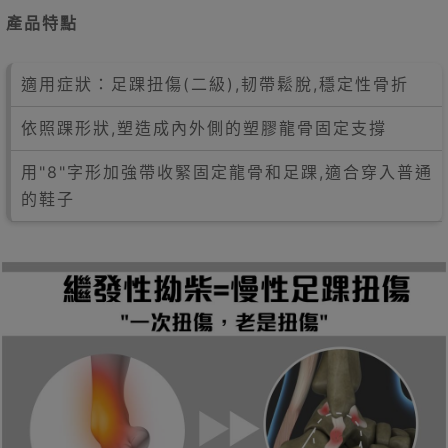
產品特點
適用症狀：足踝扭傷(二級),韧帶鬆脫,穩定性骨折
依照踝形狀,塑造成內外側的塑膠龍骨固定支撐
用"8"字形加強帶收緊固定龍骨和足踝,適合穿入普通
的鞋子