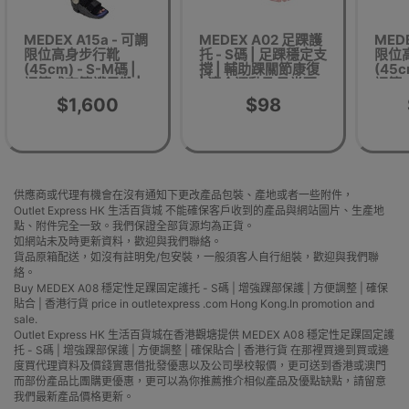
MEDEX A15a - 可調
MEDEX A02 足踝護
MEDE
限位高身步行靴
托 - S碼 | 足踝穩定支
限位
(45cm) - S-M碼 |
撐 | 輔助踝關節康復
(45c
調節式高筒護足靴 |
| 適合運動及日常配
調節
骨科術後護理 | 腳踝
戴 | 減輕踝關節壓力
骨科術
$1,600
$98
穩定支撐 | 香港行貨
| 香港行貨
穩定
供應商或代理有機會在沒有通知下更改產品包裝、產地或者一些附件，
Outlet Express HK 生活百貨城 不能確保客戶收到的產品與網站圖片、生產地
點、附件完全一致。我們保證全部貨源均為正貨。
如網站未及時更新資料，歡迎與我們聯絡。
貨品原箱配送，如沒有註明免/包安裝，一般須客人自行組裝，歡迎與我們聯
絡。
Buy MEDEX A08 穩定性足踝固定護托 - S碼 | 增強踝部保護 | 方便調整 | 確保
貼合 | 香港行貨 price in outletexpress .com Hong Kong.In promotion and
sale.
Outlet Express HK 生活百貨城在香港觀塘提供 MEDEX A08 穩定性足踝固定護
托 - S碼 | 增強踝部保護 | 方便調整 | 確保貼合 | 香港行貨 在那裡買邊到買或邊
度買代理資料及價錢實惠借批發優惠以及公司學校報價，更可送到香港或澳門
而部份產品比團購更優惠，更可以為你推薦推介相似產品及優點缺點，請留意
我們最新產品價格更新。