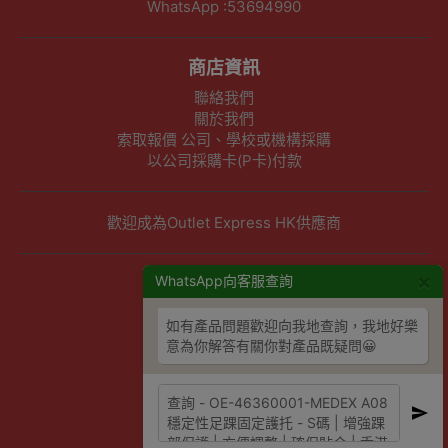
WhatsApp :53694990
商店資訊
聯絡我們
關於我們
索取報價 公司、學校或機構採購
以公司採購卡(P卡)付款
歡迎成為Outlet Express HK供應商
×
其他資訊
WhatsApp向客服查詢
下單須知
如有產品問題歡迎向我地查詢，我地好樂
隱私權及條款聲明
意為你解答有關你對產品既疑問😀
保養條款及更換政策
除舊服務條款及細則
條款及細則
網站地圖