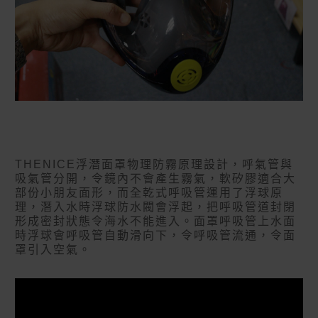
THENICE浮潛面罩物理防霧原理設計，呼氣管與
吸氣管分開，令鏡內不會產生
霧氣，軟矽膠適合大
部份小朋友面形，
而全乾式呼吸管運用了浮球原
理，潛入水時浮球防水閥會浮起，把呼吸管道封閉
形成密封狀態令海水不能進入。
面罩
呼吸
管
上水面
時浮球會
呼吸
管自動
滑向下，令
呼吸
管流通，令面
罩引入空氣。