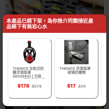
×
本產品已經下架，為你推介同類接近產
品睇下有無岩心水
THENICE 全乾式防
THENICE 浮潛面罩
P
霧浮潛面罩
玻璃防霧劑
環
(M2098G) | 可裝
Gopro運動相機 - 紅
色大碼【 限時優惠
$178
$17
$278
$30
】