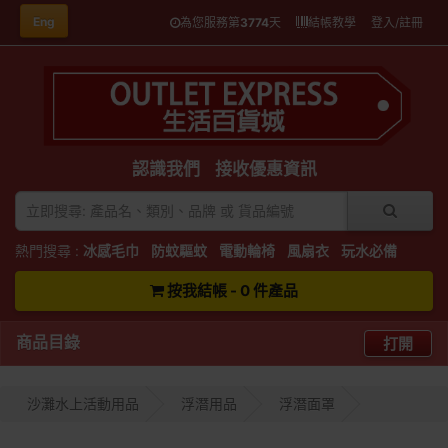
Eng
為您服務第
3774
天
結帳教學
登入/註冊
認識我們
接收優惠資訊
熱門搜尋 :
冰感毛巾
防蚊驅蚊
電動輪椅
風扇衣
玩水必備
按我結帳 - 0 件產品
商品目錄
打開
沙灘水上活動用品
浮潛用品
浮潛面罩