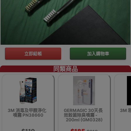
立即結帳
加入購物車
同類商品
3M 消毒及甲醛淨化
GERMAGIC 30天長
3M
噴霧 PN38660
效殺菌除臭噴霧 -
200ml (GM0328)