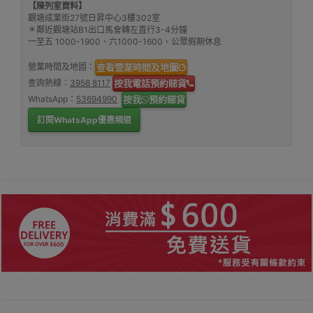
【陳列室資料】
觀塘成業街27號日昇中心3樓302室
＊鄰近觀塘站B1出口馬會轉左直行3-4分鐘
一至五 1000-1900、六1000-1600、公眾假期休息
營業時間及地圖：
查看營業時間及地圖
查詢熱線：
3956 8117
按我電話預約睇貨
WhatsApp：
53694990
按我
預約睇貨
訂閱WhatsApp優惠頻道