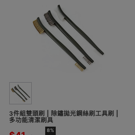
3件組雙頭刷 | 除鏽拋光鋼絲刷工具刷 |
多功能清潔刷具
8%