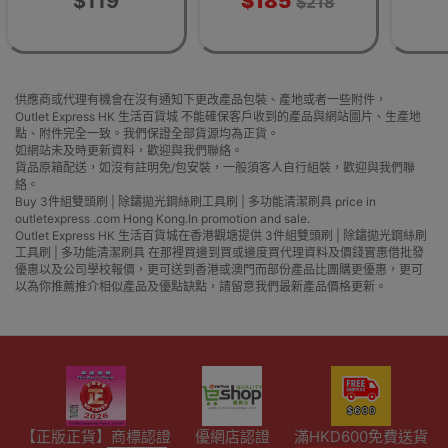
$119
$185
$218
供應商或代理有機會在沒有通知下更改產品包裝、產地或者一些附件，
Outlet Express HK 生活百貨城 不能確保客戶收到的產品與網站圖片、生產地
點、附件完全一致。我們保證全部貨源均為正貨。
如網站未及時更新資料，歡迎與我們聯絡。
貨品原箱配送，如沒有註明免/包安裝，一般須客人自行組裝，歡迎與我們聯
絡。
Buy 3件組雙頭刷 | 除鏽拋光鋼絲刷工具刷 | 多功能清潔刷具 price in
outletexpress .com Hong Kong.In promotion and sale.
Outlet Express HK 生活百貨城在香港觀塘提供 3件組雙頭刷 | 除鏽拋光鋼絲刷
工具刷 | 多功能清潔刷具 在那裡買邊到買或邊度買代理資料及價錢實惠借批發
優惠以及公司學校報價，更可送到香港或澳門而部份產品比團購更優惠，更可
以為你推薦推介相似產品及優點缺點，請留意我們最新產品價格更新。
【正版正貨】商標認證
優網店認證
滿HKD600免費送貨