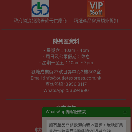
政府物流服務署註冊供應商
精選產品會員額外折扣
陳列室資料
- 星期六：10am - 4pm
- 周日及公眾假期：休息
- 星期一至五：10am - 7pm
觀塘成業街27號日昇中心3樓302室
Email :info@outletexpress.com.hk
查詢熱線 :3956 8117
WhatsApp :53694990
商店資訊
×
WhatsApp向客服查詢
聯絡我們
關於我們
如有產品問題歡迎向我地查詢，我地好樂
索取報價 公司、學校或機構採購
意為你解答有關你對產品既疑問😀