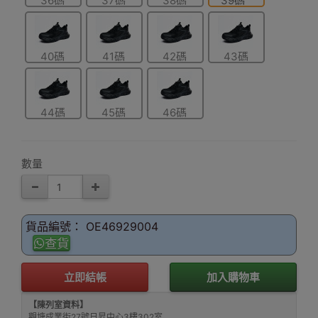
36碼
37碼
38碼
39碼
40碼
41碼
42碼
43碼
44碼
45碼
46碼
數量
貨品編號： OE46929004
查貨
立即結帳
加入購物車
【陳列室資料】
觀塘成業街27號日昇中心3樓302室