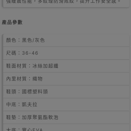
強緩震性能，多紋理防滑底紋，提升工作安全感。
產品參數
顏色：黑色/灰色
尺碼：36-46
鞋面材質：冰絲加超纖
內里材質：織物
鞋頭：國標塑料頭
中底：凱夫拉
鞋墊：加厚聚氨酯軟泡
大底：實心EVA