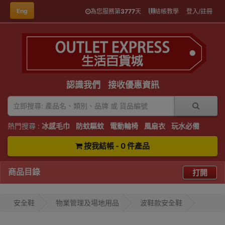
Eng
為您服務第
3777
天
結帳教學
登入/註冊
認識我們
接收優惠資訊
熱門搜尋 :
冰感毛巾
防蚊驅蚊
電動輪椅
風扇衣
玩水必備
按我結帳 - 0 件產品
商品目錄
打開
安全鞋
物業管理及場地用品
波鞋款安全鞋