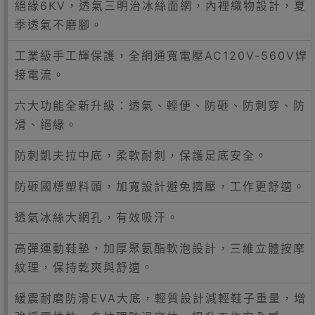
絕緣6KV，透氣三明治冰絲面網，內裡織物設計，夏
季透氣不磨腳。
工業級手工輝保護，全網通寬電壓AC120V-560V焊
接電流。
六大功能全新升級：透氣、輕便、防砸、防刺穿、防
滑、絕緣。
防刺凱夫拉中底，柔軟耐刺，保護足底安全。
防砸國標塑料頭，加寬設計避免擠壓，工作更舒適。
透氣冰絲大網孔，有效吸汗。
高彈運動鞋墊，加厚聚氨酯軟泡設計，三維立體按摩
紋理，保持乾爽與舒適。
緩震耐磨防滑EVA大底，輕質設計減輕鞋子重量，增