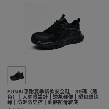
FUNAI孚耐夏季新款安全鞋 - 39碼（黑
色） | 大網眼設計 | 透氣輕便 | 塑包頭絕
緣 | 防砸防穿搭 | 耐磨防滑鞋底