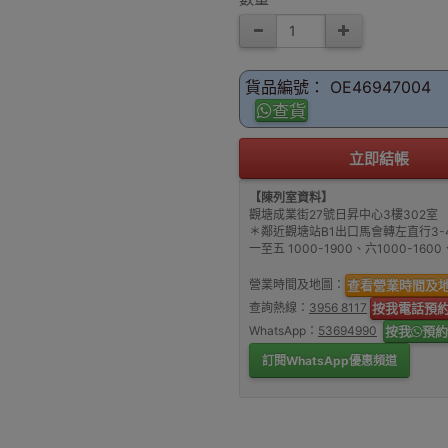
貨品編號： OE46947004
查貨
立即結帳
【陳列室資料】
觀塘成業街27號日昇中心3樓302室
＊鄰近觀塘站B1出口馬會轉左直行3-
一至五 1000-1900、六1000-16
營業時間及地圖：
查看營業時間及
查詢熱線：
3956 8117
按我電話預
WhatsApp：
53694990
按我
預約
訂閱WhatsApp優惠頻道