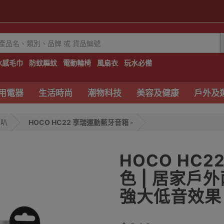
冰感毛巾
防蚊驅蚊
電動輪椅
風扇衣
玩水必備
用電器
生活時尚
潮物科技
美容及健康
戶外及
喇叭
HOCO HC22 享瑞運動藍牙音箱 -
HOCO HC2
色 | 居家戶外
強大低音效果 