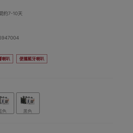
約7-10天
947004
響喇叭
便攜藍牙喇叭
藍色
黑色