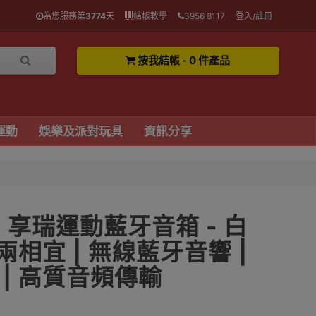
為您服務第
3774
天
結帳教學
3956 8117
登入/註冊
按我結帳 - 0 件產品
運動
娛樂及派對玩具
資訊分享
2 享瑞運動藍牙音箱 - 白
兩相宜 | 無線藍牙音響 |
| 高質音頻傳輸