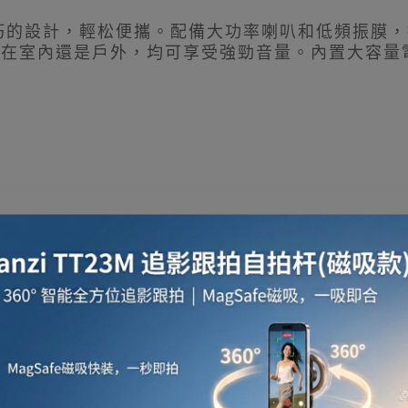
瓏小巧的設計，輕松便攜。配備大功率喇叭和低頻振
是在室內還是戶外，均可享受強勁音量。內置大容量
效，聲聲入耳
量，聲音強勁，室內戶外都適用
聚會、戶外郊遊，多場景隨時暢聽