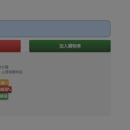
加入購物車
4分鐘
00、公眾假期休息
地圖
約睇貨
睇貨