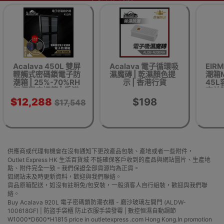
Acalava 450L 雙屏
Acalava 電子循環吸
EIR
輕觸式密碼鎖電子防
濕魔磚 | 乾濕顏色提
潮箱M
潮箱 | 25%-70%RH
示 | 香港行貨
45L
無極濕度調節 | 香港
高效除
行貨【代理直送】
$12,288
$198
$17,548
供應商或代理有機會在沒有通知下更改產品包裝、產地或者一些附件，
Outlet Express HK 生活百貨城 不能確保客戶收到的產品與網站圖片、生產地
點、附件完全一致。我們保證全部貨源均為正貨。
如網站未及時更新資料，歡迎與我們聯絡。
貨品原箱配送，如沒有註明免/包安裝，一般須客人自行組裝，歡迎與我們聯
絡。
Buy Acalava 920L 電子密碼鎖防潮衣櫃 - 磨沙玻璃左開門 (ALDW-
100618GF) | 防盜手袋櫃 防止衣服手袋發霉 | 數控恒濕自動調節
W1000*D600*H1815 price in outletexpress .com Hong Kong.In promotion