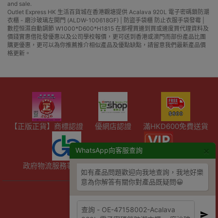
and sale.
Outlet Express HK 生活百貨城在香港觀塘提供 Acalava 920L 電子密碼鎖防潮
衣櫃 - 磨沙玻璃左開門 (ALDW-100618GF) | 防盜手袋櫃 防止衣服手袋發霉 |
數控恒濕自動調節 W1000*D600*H1815 在那裡買邊到買或邊度買代理資料及
價錢實惠借批發優惠以及公司學校報價，更可送到香港或澳門而部份產品比團
購更優惠，更可以為你推薦推介相似產品及優點缺點，請留意我們最新產品價
格更新。
【正版正貨】商標認證
優網店認證
滿HKD600免費送貨
×
WhatsApp向客服查詢
政府物流服務署註冊供應商
精選產品會員額外折扣
如有產品問題歡迎向我地查詢，我地好樂
意為你解答有關你對產品既疑問😀
陳列室資料
- 星期六：10am - 4pm