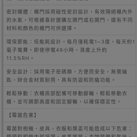
密封櫃體：櫃門採用磁性密封設計，有效隔絕櫃內外
的水氣，可根據喜好選購左開門或右開門，還有不同
材料和顏色的櫃門可供選擇。
環保節能：低能耗設計，每月僅耗電1~3度，每天約1
毫子電費。即使停電48小時，濕度上升約
11.5%RH。
安全設計：採用電子密碼鎖，方便而安全，無需鑰
匙，鋅合金材質耐用，具有防盜和防撬功能。
輕鬆移動：衣櫃底部配備可移動腳輪，輕鬆移動衣
櫃，並可調節高度和固定腳輪，以確保穩定性。
【霉菌危害】
霉菌對相機、皮具、衣服和獎盃可能造成以下危害：
鏡頭和相機內部損壞、皮革變質、衣物發黴和氣味、