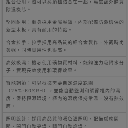
組合使用，還可以與頂櫃結合在一起，無需額外購買
除濕機芯。
堅固耐用：櫃身採用金屬壓鑄，內部配備防潮環保的
新型木板，具有耐用的特點。
合金拉手：拉手採用高品質的鋁合金製作，外觀時尚
美觀，同時實用性也很高。
高效吸濕：機芯使用礦物質材料，能夠強力吸附水分
子，實現長效使用和環保效果。
智能調節：可以根據需要自定濕度範圍
（25%-60%RH），並能自動監測和調節櫃內的濕
度，保持恒濕環境。櫃內的溫度保持常溫，沒有熱效
應。
照明設計：採用高品質的暖色溫照明，配備感應開
關，開門自動亮燈，關門自動熄燈。