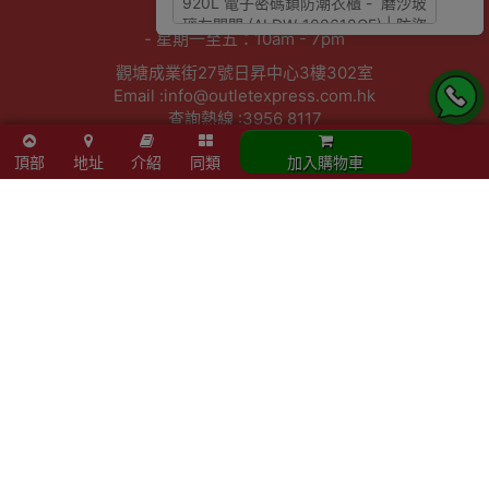
- 周日及公眾假期：休息
- 星期一至五：10am - 7pm
觀塘成業街27號日昇中心3樓302室
Email :info@outletexpress.com.hk
查詢熱線 :3956 8117
WhatsApp :53694990
頂部
地址
介紹
同類
加入購物車
商店資訊
聯絡我們
關於我們
索取報價 公司、學校或機構採購
以公司採購卡(P卡)付款
歡迎成為Outlet Express HK供應商
其他資訊
下單須知