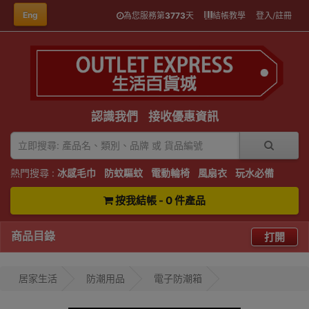
Eng
為您服務第
3773
天
結帳教學
登入/註冊
認識我們
接收優惠資訊
熱門搜尋 :
冰感毛巾
防蚊驅蚊
電動輪椅
風扇衣
玩水必備
按我結帳 - 0 件產品
商品目錄
打開
居家生活
防潮用品
電子防潮箱