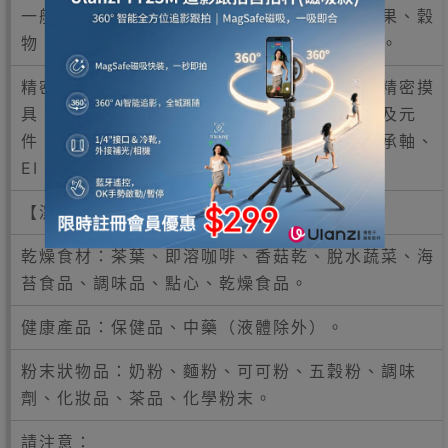
一般食品：零食、香料、含脂類穀物麥片、堅果、穀
物（乾糧）、果乾、麵粉、烘焙豆、寵物飼料。
精密電子：精密儀器、電子電器用品、量具、精密摸
具、偵測器、鎢絲、電容器、電池、光學鍍膜及元
件、晶體、光源、印刷電路板、充電器、精密承軸、
EI、光學鏡片。
【濕度20%RH-30%RH】
乾燥食材：茶葉、即溶咖啡、香菇乾、脫水蔬菜、海
苔食品、調味品、點心、乾燥食品。
健康產品：保健品、中藥（液體除外）。
粉末狀物品：奶粉、麵粉、可可粉、五穀粉、調味
劑、化妝品、茶品、化學粉末。
請注意：