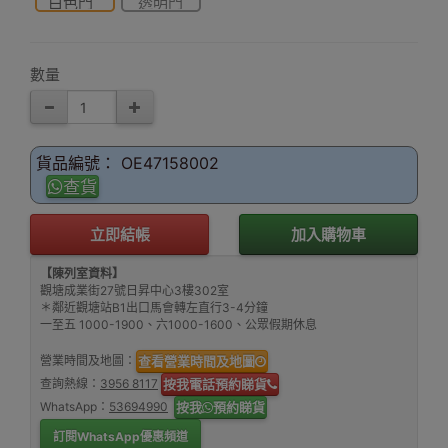
白色門
透明門
數量
貨品編號： OE47158002
查貨
立即結帳
加入購物車
【陳列室資料】
觀塘成業街27號日昇中心3樓302室
＊鄰近觀塘站B1出口馬會轉左直行3-4分鐘
一至五 1000-1900、六1000-1600、公眾假期休息
營業時間及地圖：
查看營業時間及地圖
查詢熱線：
3956 8117
按我電話預約睇貨
WhatsApp：
53694990
按我
預約睇貨
訂閱WhatsApp優惠頻道