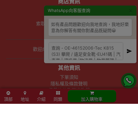
商店資訊
×
WhatsApp向客服查詢
聯絡我們
關於我們
索取報價 公司、學校或機構採購
如有產品問題歡迎向我地查詢，我地好樂
以公司採購卡(P卡)付款
意為你解答有關你對產品既疑問😀
歡迎成為Outlet Express HK供應商
其他資訊
下單須知
隱私權及條款聲明
保養條款及更換政策
除舊服務條款及細則
頂部
地址
介紹
同類
加入購物車
條款及細則
網站地圖