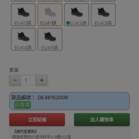
EU40碼
EU41碼
EU42碼
EU43碼
EU44碼
EU45碼
數量
貨品編號： OE46152006
查貨
立即結帳
加入購物車
【陳列室資料】
觀塘成業街27號日昇中心3樓302室