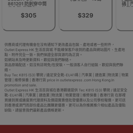
861201 防刺穿中筒
碼 | 
安全鞋(海蓝色) - 41
物流業
碼 | 鞋頭15KN抗壓 |
維修
$305
$329
鞋底1100N防刺穿 |
帆布筒面 | 網眼裡襯
供應商或代理有機會在沒有通知下更改產品包裝、產地或者一些附件，
Outlet Express HK 生活百貨城 不能確保客戶收到的產品與網站圖片、生產地
點、附件完全一致。我們保證全部貨源均為正貨。
如網站未及時更新資料，歡迎與我們聯絡。
貨品原箱配送，如沒有註明免/包安裝，一般須客人自行組裝，歡迎與我們聯
絡。
Buy Tec K815 (S3) 攀爬 / 遠足安全靴-EU41碼 | 汽車業 | 建造業 |物流業 | 物業
管理 | 維修保養 | 香港行貨 price in outletexpress .com Hong Kong.In
promotion and sale.
Outlet Express HK 生活百貨城在香港觀塘提供 Tec K815 (S3) 攀爬 / 遠足安全
靴-EU41碼 | 汽車業 | 建造業 |物流業 | 物業管理 | 維修保養 | 香港行貨 在那裡
買邊到買或邊度買代理資料及價錢實惠借批發優惠以及公司學校報價，更可送
到香港或澳門而部份產品比團購更優惠，更可以為你推薦推介相似產品及優點
缺點，請留意我們最新產品價格更新。