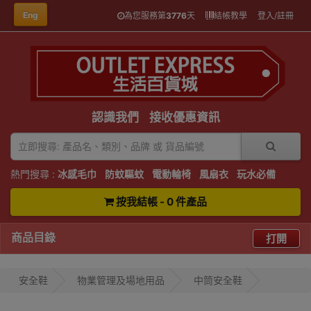
Eng
為您服務第
3776
天
結帳教學
登入/註冊
認識我們
接收優惠資訊
熱門搜尋 :
冰感毛巾
防蚊驅蚊
電動輪椅
風扇衣
玩水必備
按我結帳 - 0 件產品
商品目錄
打開
安全鞋
物業管理及場地用品
中筒安全鞋