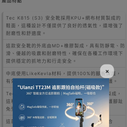
產品特點
Tec K815 (S3) 安全靴採用KPU+網布材質製成的
鞋面，這種設計不僅提供了良好的透氣性，還增強了
耐磨性和舒適度。
這款安全靴的外底由MD+橡膠製成，具有防靜電、防
滑、優越的吸震和耐磨特性，確保在各種工作環境下
提供穩定的抓地力和行走安全。
×
中底使用LikeKevla材料，提供100%的腳板保護，
有效防止尖銳物體穿刺，增強了足部的安全防護。
Tec K815 (S3) 安全靴的鞋頭採用複合材料製成，
這種材料輕巧且堅固，同時符合安全標準，保護腳趾
免受重物撞擊的傷害。
這款安全靴不僅防水，還具有抗靜電功能，符合