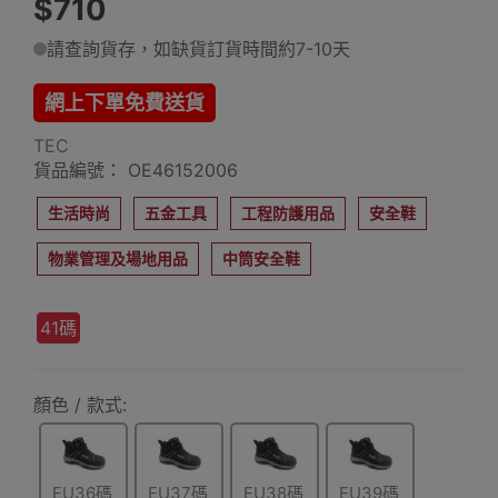
$710
請查詢貨存，如缺貨訂貨時間約7-10天
網上下單免費送貨
TEC
貨品編號： OE46152006
生活時尚
五金工具
工程防護用品
安全鞋
物業管理及場地用品
中筒安全鞋
41碼
顏色 / 款式:
EU36碼
EU37碼
EU38碼
EU39碼