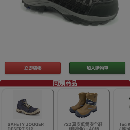
立即結帳
加入購物車
同類商品
SAFETY JOGGER
722 真皮低筒安全鞋
Tec 
DESERT S1P
(咖啡色) - 40碼
/ 遠