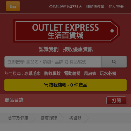
Eng
為您服務第
3775
天
結帳教學
登入/註冊
認識我們
接收優惠資訊
熱門搜尋 :
冰感毛巾
防蚊驅蚊
電動輪椅
風扇衣
玩水必備
按我結帳 - 0 件產品
商品目錄
打開
美容及健康
健康護理
拔罐器