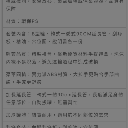
權威檢測，安全放心：藥監局權威備案認證，品質有
保障
材質：環保PS
套裝內含：B型罐、韓式一體式90CM延長管、刮痧
板、精油、穴位圖、說明書各一份
輕奢品質：精裝禮盒，醫新優質材料手提禮盒，泡沫
內襯不易脫落，避免運輸過程中造成破損
豪華圓槍：實力派ABS材質，大拉手更貼合手部曲
線，手感更舒適
加長延長管：韓式一體90cm延長管，長度滿足身體
任意部位，自動拔罐，無需幫忙
加厚罐體：結實耐用，適用於不同部位的需求
刮痧套裝：內贈刮痧板、刮痧油、穴位圖