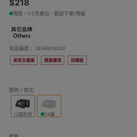
$218
現貨，1-2天寄出，歡迎下單/預留
貨品編號： OE46914002
美容及健康
健康護理
拔罐器
顏色 / 款式:
12罐新豪
24罐
華禮盒手
新豪華禮
提裝
盒手提裝
數量