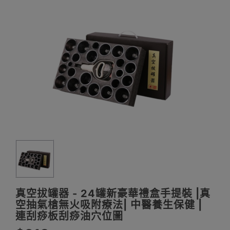
真空拔罐器 - 24罐新豪華禮盒手提裝 |真
空抽氣槍無火吸附療法| 中醫養生保健 |
連刮痧板刮痧油穴位圖